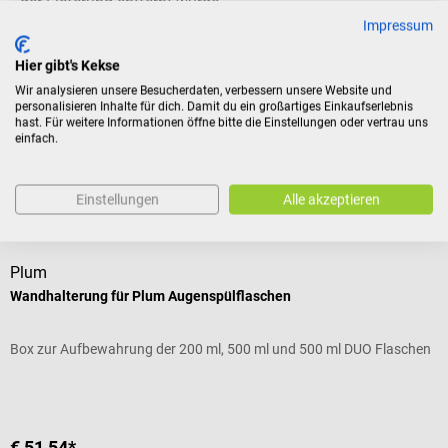
der Lieferung entfernt wurde.
Impressum
Hier gibt's Kekse
Produktidentifikation
Wir analysieren unsere Besucherdaten, verbessern unsere Website und
personalisieren Inhalte für dich. Damit du ein großartiges Einkaufserlebnis
hast. Für weitere Informationen öffne bitte die Einstellungen oder vertrau uns
Bewertungen
einfach.
Einstellungen
Alle akzeptieren
Zubehör
Plum
Wandhalterung für Plum Augenspülflaschen
Box zur Aufbewahrung der 200 ml, 500 ml und 500 ml DUO Flaschen
€ 51,54*