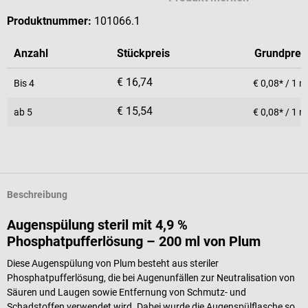
Produktnummer:
101066.1
Anzahl
Stückpreis
Grundprei
€ 16,74
Bis
4
€ 0,08* / 1 m
€ 15,54
ab
5
€ 0,08* / 1 m
Beschreibung
Augenspülung steril mit 4,9 %
Phosphatpufferlösung – 200 ml von Plum
Diese Augenspülung von Plum besteht aus steriler
Phosphatpufferlösung, die bei Augenunfällen zur Neutralisation von
Säuren und Laugen sowie Entfernung von Schmutz- und
Schadstoffen verwendet wird. Dabei wurde die Augenspülflasche so