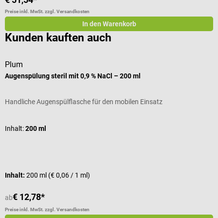
Preise inkl. MwSt. zzgl. Versandkosten
In den Warenkorb
Kunden kauften auch
Plum
P
Augenspülung steril mit 0,9 % NaCl – 200 ml
A
Handliche Augenspülflasche für den mobilen Einsatz
A
A
Inhalt:
200 ml
I
Inhalt:
200 ml
(€ 0,06 / 1 ml)
I
€ 12,78*
€
ab
Preise inkl. MwSt. zzgl. Versandkosten
Pr