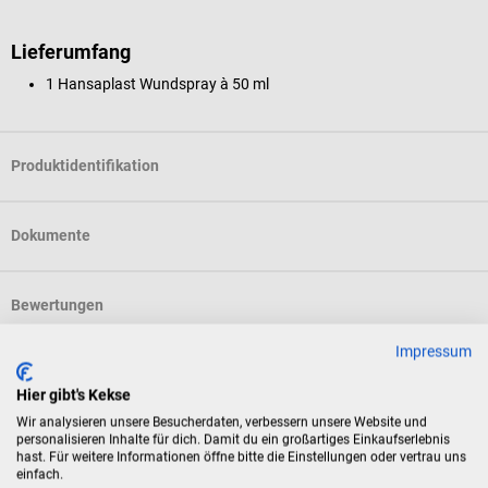
Lieferumfang
1 Hansaplast Wundspray à 50 ml
Produktidentifikation
Dokumente
Bewertungen
Impressum
Zubehör
Hier gibt's Kekse
Wir analysieren unsere Besucherdaten, verbessern unsere Website und
personalisieren Inhalte für dich. Damit du ein großartiges Einkaufserlebnis
Hansaplast
H
hast. Für weitere Informationen öffne bitte die Einstellungen oder vertrau uns
einfach.
PAW Patrol Pflaster
H