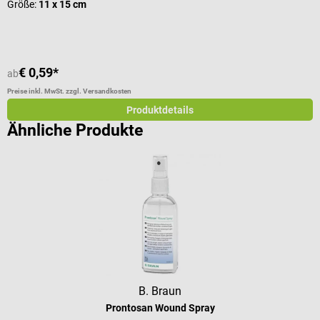
Größe:
11 x 15 cm
I
€ 0,59*
ab
a
Preise inkl. MwSt. zzgl. Versandkosten
Pr
Produktdetails
Ähnliche Produkte
B. Braun
Prontosan Wound Spray