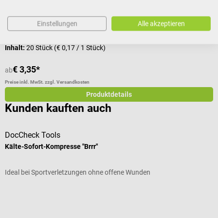
Kinderfreundliche Pflaster mit PAW Patrol-Motiven
K
Einstellungen
Alle akzeptieren
Inhalt:
20 Stück
(€ 0,17 / 1 Stück)
I
€ 3,35*
ab
a
Preise inkl. MwSt. zzgl. Versandkosten
Pr
Produktdetails
Kunden kauften auch
DocCheck Tools
H
Kälte-Sofort-Kompresse "Brrr"
S
Ideal bei Sportverletzungen ohne offene Wunden
E
Durchschnittliche Bewertung von 4.8 von 5 Sternen