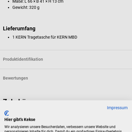
Maße: L 66 × B 41 × H 13 cm
Gewicht: 320 g
Lieferumfang
1 KERN Tragetasche für KERN MBD
Produktidentifikation
Bewertungen
Zubehör
Impressum
KERN
Hier gibt's Kekse
MBD Babywaage
Wir analysieren unsere Besucherdaten, verbessern unsere Website und
personalisieren Inhalte für dich. Damit du ein großartiges Einkaufserlebnis