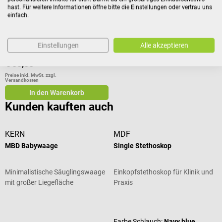
hast. Für weitere Informationen öffne bitte die Einstellungen oder vertrau uns
Minimalistische Säuglingswaage
einfach.
mit großer Liegefläche
Einstellungen
Alle akzeptieren
€ 83,88*
Preise inkl. MwSt. zzgl.
Versandkosten
In den Warenkorb
Kunden kauften auch
KERN
MDF
MBD Babywaage
Single Stethoskop
Minimalistische Säuglingswaage
Einkopfstethoskop für Klinik und
mit großer Liegefläche
Praxis
Durchschnittliche Bewertung von 5 
Farbe Schlauch:
Navy blue