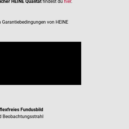
cher HEINE Qualität
findest du
hier
.
den Garantiebedingungen von HEINE
flexfreies Fundusbild
d Beobachtungsstrahl