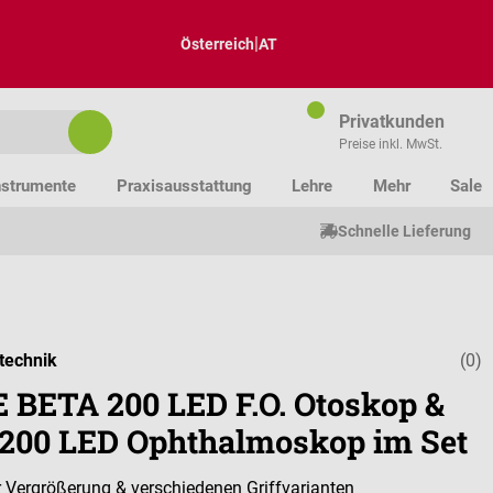
|
Österreich
AT
Privatkunden
Preise inkl. MwSt.
nstrumente
Praxisausstattung
Lehre
Mehr
Sale
Schnelle Lieferung
technik
(0)
Durchschnitt
 BETA 200 LED F.O. Otoskop &
200 LED Ophthalmoskop im Set
r Vergrößerung & verschiedenen Griffvarianten