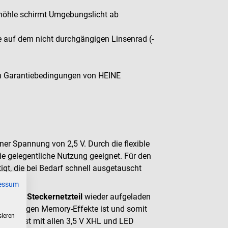
höhle schirmt Umgebungslicht ab
te auf dem nicht durchgängigen Linsenrad (-
den Garantiebedingungen von HEINE
iner Spannung von 2,5 V. Durch die flexible
ie gelegentliche Nutzung geeignet. Für den
igt, die bei Bedarf schnell ausgetauscht
essum
el und Steckernetzteil
wieder aufgeladen
sistent gegen Memory-Effekte ist und somit
sieren
griff ist mit allen 3,5 V XHL und LED