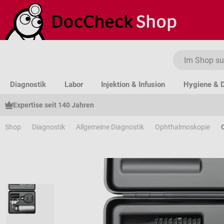
um Hauptinhalt springen
Zur Suche springen
Zur Hauptnavigation springen
Diagnostik
Labor
Injektion & Infusion
Hygiene & D
Expertise seit 140 Jahren
Shop
Diagnostik
Allgemeine Diagnostik
Ophthalmoskopie