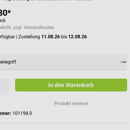
80*
ück
. MwSt. zzgl. Versandkosten
erfügbar
| Zustellung
11.08.26
bis
12.08.26
swählen
In den Warenkorb
Produkt merken
mmer:
101198.0