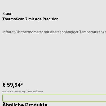
Braun
ThermoScan 7 mit Age Precision
Infrarot-Ohrthermometer mit altersabhängiger Temperaturanz
Durchschnittliche Bewertung von 5 von 5 Sternen
€ 59,94*
Preise inkl. MwSt. zzgl. Versandkosten
Ähnliche Produkte