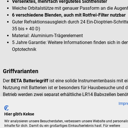
Versenktes, mehrfach vergütetes Sichtfenster
Weiche Orbitalstütze mit genauer Passform an die Augen
6 verschiedene Blenden, auch mit Rotfrei-Filter nutzbar
Guter Refraktionsausgleich durch 24 Ein-Dioptrien-Schrit
35 bis + 40 D)
Material: Aluminium-Trägerelement
5 Jahre Garantie: Weitere Informationen finden sich in 
Optotechnik
Griffvarianten
Der
BETA Batteriegriff
ist eine solide Instrumentenbasis mit e
Nutzung mit Batterien ist er besonders für Hausbesuche und d
Betrieb werden zwei separat erhältliche LR14 Babyzellen benöt
werden können.
Impr
Der
BETA4 USB Ladegriff
kann mit dem zugehörigen
USB-Kab
Hier gibt's Kekse
werden. Der Griff verfügt über eine Li-Ion Ladebatterie, die re
Wir analysieren unsere Besucherdaten, verbessern unsere Website und personali
eine lange Zeit wiederverwendet werden kann. Der Instrumenten
Inhalte für dich. Damit du ein großartiges Einkaufserlebnis hast. Für weitere