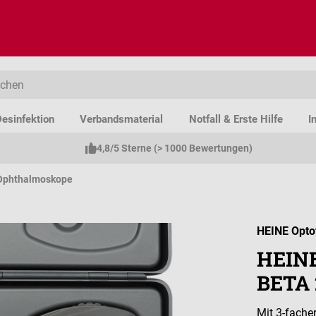
esinfektion
Verbandsmaterial
Notfall & Erste Hilfe
I
4,8/5 Sterne (> 1000 Bewertungen)
Ophthalmoskope
HEINE Opto
HEINE
BETA 
Mit 3-fache