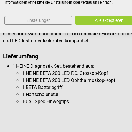
Informationen öffne bitte die Einstellungen oder vertrau uns einfach.
Instrumentenköpfen von HEINE kompatibel.
Der
BETA4 NT Ladegriff
verfügt über eine Bodeneinheit, die e
Ladegerät wieder aufzuladen. Im Set erhältst du
1 Otoskop- u
Einstellungen
Alle akzeptieren
am
mitgelieferten Ladegerät
aufgeladen werden können. So si
sicher aufbewahrt und immer für den nächsten Einsatz griffber
und LED Instrumentenköpfen kompatibel.
Lieferumfang
1 HEINE Diagnostik Set, bestehend aus:
1 HEINE BETA 200 LED F.O. Otoskop-Kopf
1 HEINE BETA 200 LED Ophthalmoskop-Kopf
1 BETA Batteriegriff
1 Hartschalenetui
10 All-Spec Einwegtips