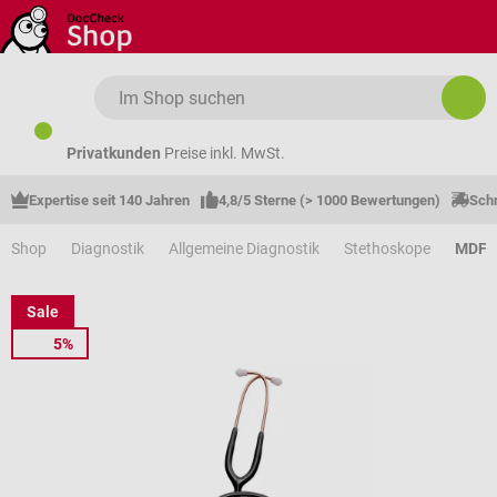
Zum Hauptinhalt springen
Privatkunden
Preise inkl. MwSt.
Expertise seit 140 Jahren
4,8/5 Sterne (> 1000 Bewertungen)
Schn
Shop
Diagnostik
Allgemeine Diagnostik
Stethoskope
MDF S
Sale
5%