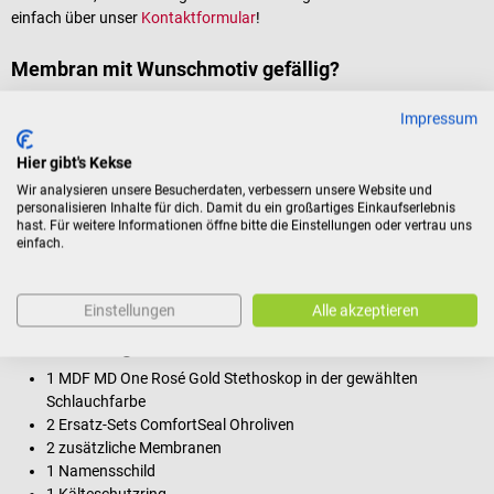
einfach über unser
Kontaktformular
!
Membran mit Wunschmotiv gefällig?
Mach dein MDF Stethoskop zum Unikat und bedrucke unsere
Impressum
DocCheck Thïngs Stethoskopmembran „MyDrums“ mit deinem
Wunschmotiv. Ob Praxislogo, kreatives Motiv oder persönlicher Style:
Hier gibt's Kekse
Gestalte deine Membran direkt am Stethoskop im Bereich „Deine
Wir analysieren unsere Besucherdaten, verbessern unsere Website und
Stethoskop-Membran mit Wunschmotiv“ und verleihe deinem
personalisieren Inhalte für dich. Damit du ein großartiges Einkaufserlebnis
Stethoskop das gewisse Etwas.
hast. Für weitere Informationen öffne bitte die Einstellungen oder vertrau uns
einfach.
Hinweis:
Es kann zu Farbabweichungen im Druck kommen.
Reinigung nur mit Wischdesinfektionstüchern, um Druckqualität
beizubehalten.
Einstellungen
Alle akzeptieren
Lieferumfang
1 MDF MD One Rosé Gold Stethoskop in der gewählten
Schlauchfarbe
2 Ersatz-Sets ComfortSeal Ohroliven
2 zusätzliche Membranen
1 Namensschild
1 Kälteschutzring