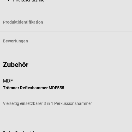
Produktidentifikation
Bewertungen
Zubehör
MDF
Trömner Reflexhammer MDF555
P
Vielseitig einsetzbarer 3 in 1 Perkussionshammer
P
Durchschnittliche Bewertung von 3 von 5 Sternen
D