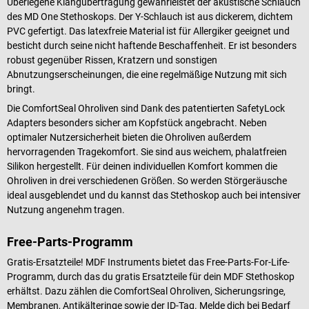
Überlegene Klangübertragung gewährleistet der akustische Schlauch
des MD One Stethoskops. Der Y-Schlauch ist aus dickerem, dichtem
PVC gefertigt. Das latexfreie Material ist für Allergiker geeignet und
besticht durch seine nicht haftende Beschaffenheit. Er ist besonders
robust gegenüber Rissen, Kratzern und sonstigen
Abnutzungserscheinungen, die eine regelmäßige Nutzung mit sich
bringt.
Die ComfortSeal Ohroliven sind Dank des patentierten SafetyLock
Adapters besonders sicher am Kopfstück angebracht. Neben
optimaler Nutzersicherheit bieten die Ohroliven außerdem
hervorragenden Tragekomfort. Sie sind aus weichem, phalatfreien
Silikon hergestellt. Für deinen individuellen Komfort kommen die
Ohroliven in drei verschiedenen Größen. So werden Störgeräusche
ideal ausgeblendet und du kannst das Stethoskop auch bei intensiver
Nutzung angenehm tragen.
Free-Parts-Programm
Gratis-Ersatzteile! MDF Instruments bietet das Free-Parts-For-Life-
Programm, durch das du gratis Ersatzteile für dein MDF Stethoskop
erhältst. Dazu zählen die ComfortSeal Ohroliven, Sicherungsringe,
Membranen, Antikälteringe sowie der ID-Tag. Melde dich bei Bedarf