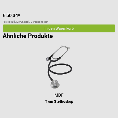
€ 50,34*
€
Preise inkl. MwSt. zzgl. Versandkosten
Pr
In den Warenkorb
Ähnliche Produkte
MDF
Twin Stethoskop
Durchschnittliche Bewertung von 5 