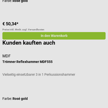
Farbe:
Rosé gold
I
€ 50,34*
€
Preise inkl. MwSt. zzgl. Versandkosten
Pr
In den Warenkorb
Kunden kauften auch
MDF
D
Trömner Reflexhammer MDF555
S
Vielseitig einsetzbarer 3 in 1 Perkussionshammer
M
Durchschnittliche Bewertung von 3 von 5 Sternen
D
Farbe:
Rosé gold
F