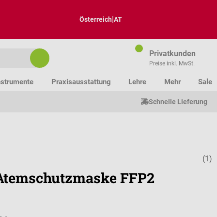
|
Österreich
AT
Privatkunden
Preise inkl. MwSt.
nstrumente
Praxisausstattung
Lehre
Mehr
Sale
Schnelle Lieferung
(1)
Durchschnitt
Atemschutzmaske FFP2