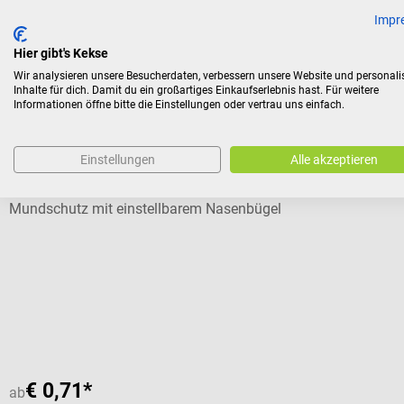
Impr
Hier gibt's Kekse
Kunden kauften auch
Wir analysieren unsere Besucherdaten, verbessern unsere Website und personali
Inhalte für dich. Damit du ein großartiges Einkaufserlebnis hast. Für weitere
Informationen öffne bitte die Einstellungen oder vertrau uns einfach.
Medi-Inn
Atemschutzmaske FFP2 ohne Ventil
Einstellungen
Alle akzeptieren
Mundschutz mit einstellbarem Nasenbügel
Durchschnittliche Bewertung von 4.57 von 5 Sternen
€ 0,71*
ab