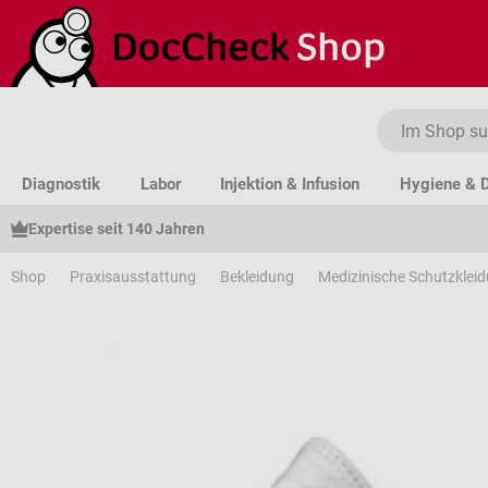
um Hauptinhalt springen
Zur Suche springen
Zur Hauptnavigation springen
Diagnostik
Labor
Injektion & Infusion
Hygiene & D
Expertise seit 140 Jahren
Shop
Praxisausstattung
Bekleidung
Medizinische Schutzklei