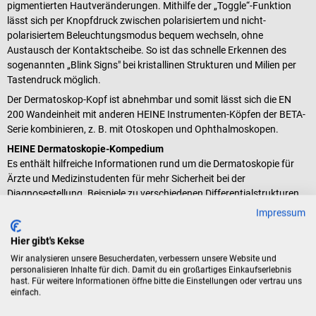
pigmentierten Hautveränderungen. Mithilfe der „Toggle“-Funktion
lässt sich per Knopfdruck zwischen polarisiertem und nicht-
polarisiertem Beleuchtungsmodus bequem wechseln, ohne
Austausch der Kontaktscheibe. So ist das schnelle Erkennen des
sogenannten „Blink Signs" bei kristallinen Strukturen und Milien per
Tastendruck möglich.
Der Dermatoskop-Kopf ist abnehmbar und somit lässt sich die EN
200 Wandeinheit mit anderen HEINE Instrumenten-Köpfen der BETA-
Serie kombinieren, z. B. mit Otoskopen und Ophthalmoskopen.
HEINE Dermatoskopie-Kompedium
Es enthält hilfreiche Informationen rund um die Dermatoskopie für
Ärzte und Medizinstudenten für mehr Sicherheit bei der
Diagnosestellung. Beispiele zu verschiedenen Differentialstrukturen
sowie Farben im dermatoskopischen Bild und deren Zuordnung
Impressum
zeigen anschaulich die Diagnosemöglichkeiten beim Hautscreening
mit einem hochwertigen Dermatoskop.
Hier gibt's Kekse
Wir analysieren unsere Besucherdaten, verbessern unsere Website und
Technische Details
personalisieren Inhalte für dich. Damit du ein großartiges Einkaufserlebnis
hast. Für weitere Informationen öffne bitte die Einstellungen oder vertrau uns
DELTA 20 T Dermatoskop-Kopf:
einfach.
Vergrößerung: 10- bis 16-fach