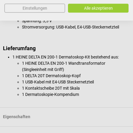
Beleuchtung: LED
Einstellungen
Alle akzeptieren
Korrekturausgleich: -6/+6 dpt.
EN 200-1 Wandstation:
Spannung: 3,5 V
Stromversorgung: USB-Kabel, E4-USB-Steckernetzteil
Lieferumfang
1 HEINE DELTA EN 200-1 Dermatoskop-Kit bestehend aus:
1 HEINE DELTA EN 200-1 Wandtransformator
(Singleeinheit mit Griff)
1 DELTA 20T Dermatoskop-Kopf
1 USB-Kabel mit E4-USB Steckernetzteil
1 Kontaktscheibe 20T mit Skala
1 Dermatoskopie-Kompendium
Eigenschaften