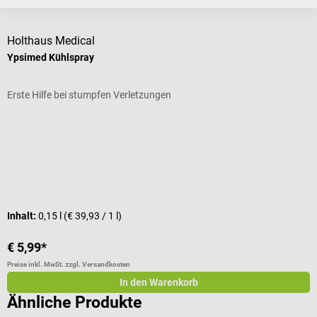
Kunden kauften auch
Holthaus Medical
T
Ypsimed Kühlspray
T
Erste Hilfe bei stumpfen Verletzungen
A
Durchschnittliche Bewertung von 5 von 5 Sternen
D
Inhalt:
0,15 l
(€ 39,93 / 1 l)
€ 5,99*
€
Preise inkl. MwSt. zzgl. Versandkosten
Pr
In den Warenkorb
Ähnliche Produkte