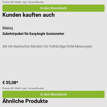
Preise inkl. MwSt. zzgl. Versandkosten
In den Warenkorb
Kunden kauften auch
Meloq
s
Zubehörpaket für EasyAngle Goniometer
2
Set mit elastischen Bändern für freihändige ROM-Messungen
E
€ 55,08*
a
Preise inkl. MwSt. zzgl. Versandkosten
Pr
In den Warenkorb
Ähnliche Produkte