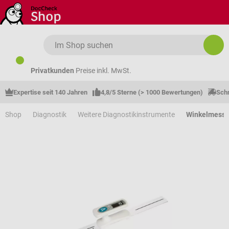
Zum Hauptinhalt springen
Privatkunden
Preise inkl. MwSt.
Expertise seit 140 Jahren
4,8/5 Sterne (> 1000 Bewertungen)
Schn
Shop
Diagnostik
Weitere Diagnostikinstrumente
Winkelmesse