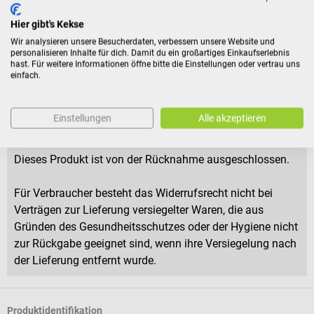
Hier gibt's Kekse
Lieferumfang
Wir analysieren unsere Besucherdaten, verbessern unsere Website und
personalisieren Inhalte für dich. Damit du ein großartiges Einkaufserlebnis
1 Meloq EasyAngle – Digitales Goniometer
hast. Für weitere Informationen öffne bitte die Einstellungen oder vertrau uns
einfach.
1 USB-Kabel
Mehrsprachige Bedienungsanleitung
Einstellungen
Alle akzeptieren
Rückgabebedingungen
Dieses Produkt ist von der Rücknahme ausgeschlossen.
Für Verbraucher besteht das Widerrufsrecht nicht bei
Verträgen zur Lieferung versiegelter Waren, die aus
Gründen des Gesundheitsschutzes oder der Hygiene nicht
zur Rückgabe geeignet sind, wenn ihre Versiegelung nach
der Lieferung entfernt wurde.
Produktidentifikation