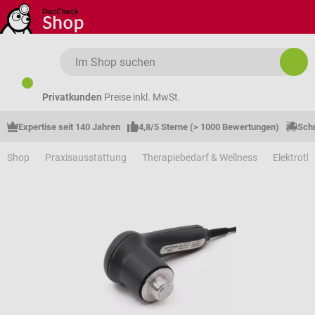
Zum Hauptinhalt springen
Privatkunden
Preise inkl. MwSt.
Expertise seit 140 Jahren
4,8/5 Sterne (> 1000 Bewertungen)
Schn
Shop
Praxisausstattung
Therapiebedarf & Wellness
Elektroth