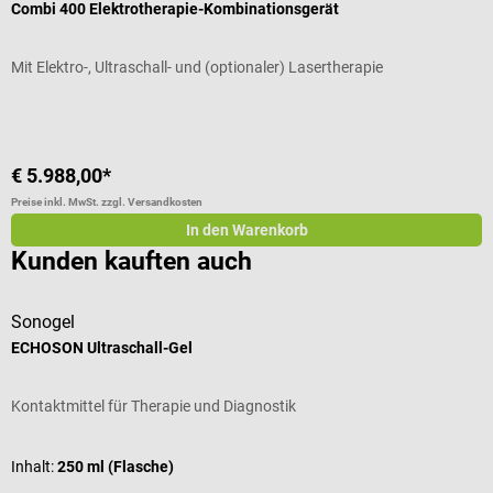
Combi 400 Elektrotherapie-Kombinationsgerät
C
Mit Elektro-, Ultraschall- und (optionaler) Lasertherapie
M
€ 5.988,00*
€
Preise inkl. MwSt. zzgl. Versandkosten
Pr
In den Warenkorb
Kunden kauften auch
Sonogel
ECHOSON Ultraschall-Gel
Kontaktmittel für Therapie und Diagnostik
Inhalt:
250 ml (Flasche)