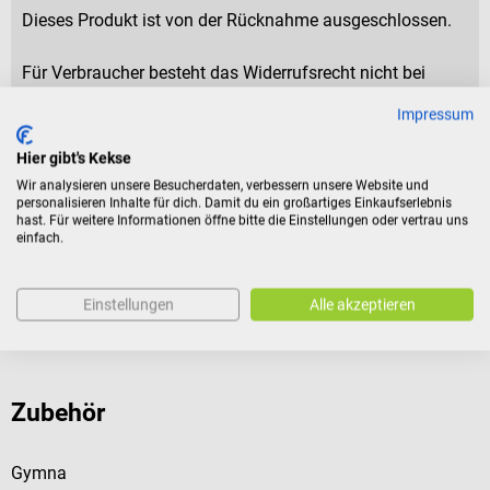
Dieses Produkt ist von der Rücknahme ausgeschlossen.
Für Verbraucher besteht das Widerrufsrecht nicht bei
Verträgen zur Lieferung versiegelter Waren, die aus
Impressum
Gründen des Gesundheitsschutzes oder der Hygiene nicht
zur Rückgabe geeignet sind, wenn ihre Versiegelung nach
Hier gibt's Kekse
der Lieferung entfernt wurde.
Wir analysieren unsere Besucherdaten, verbessern unsere Website und
personalisieren Inhalte für dich. Damit du ein großartiges Einkaufserlebnis
hast. Für weitere Informationen öffne bitte die Einstellungen oder vertrau uns
einfach.
Produktidentifikation
Einstellungen
Alle akzeptieren
Bewertungen
Zubehör
Gymna