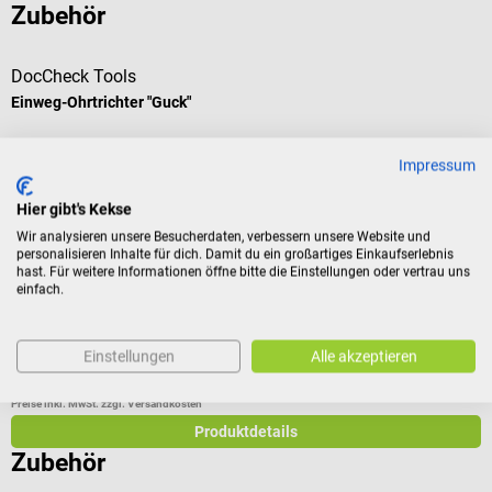
Zubehör
DocCheck Tools
Einweg-Ohrtrichter "Guck"
Für Otoskope verschiedener Hersteller
Impressum
Hier gibt's Kekse
Durchschnittliche Bewertung von 4.67 von 5 Sternen
Wir analysieren unsere Besucherdaten, verbessern unsere Website und
personalisieren Inhalte für dich. Damit du ein großartiges Einkaufserlebnis
Größe:
Ø 2,5 mm
hast. Für weitere Informationen öffne bitte die Einstellungen oder vertrau uns
einfach.
Inhalt:
50 Stück
(€ 0,04 / 1 Stück)
Einstellungen
Alle akzeptieren
€ 2,15*
ab
Preise inkl. MwSt. zzgl. Versandkosten
Produktdetails
Zubehör