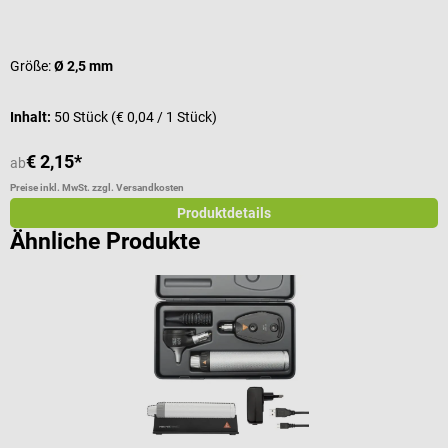
Durchschnittliche Bewertung von 4.67 von 5 Sternen
D
Größe:
Ø 2,5 mm
Inhalt:
50 Stück
(€ 0,04 / 1 Stück)
€ 2,15*
€
ab
Preise inkl. MwSt. zzgl. Versandkosten
Pr
Produktdetails
Ähnliche Produkte