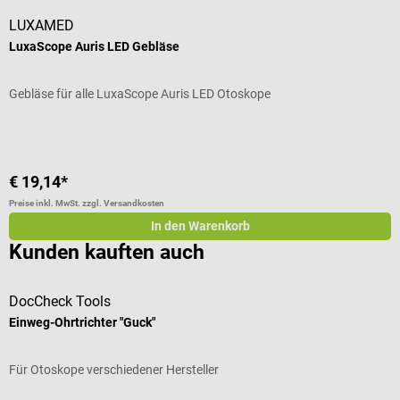
LUXAMED
LuxaScope Auris LED Gebläse
Gebläse für alle LuxaScope Auris LED Otoskope
€ 19,14*
Preise inkl. MwSt. zzgl. Versandkosten
In den Warenkorb
Kunden kauften auch
DocCheck Tools
Einweg-Ohrtrichter "Guck"
P
Für Otoskope verschiedener Hersteller
E