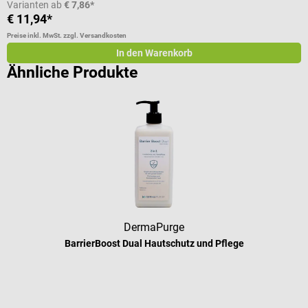
Varianten ab
€ 7,86*
€ 11,94*
€
Preise inkl. MwSt. zzgl. Versandkosten
Pr
In den Warenkorb
Ähnliche Produkte
DermaPurge
BarrierBoost Dual Hautschutz und Pflege