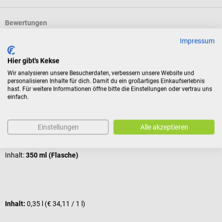
Bewertungen
Impressum
Kunden kauften auch
Hier gibt's Kekse
Wir analysieren unsere Besucherdaten, verbessern unsere Website und
personalisieren Inhalte für dich. Damit du ein großartiges Einkaufserlebnis
HARTMANN
F
hast. Für weitere Informationen öffne bitte die Einstellungen oder vertrau uns
einfach.
Baktolan protect+ pure Lotion
T
Einstellungen
Alle akzeptieren
für beanspruchte Hände
T
Inhalt:
350 ml (Flasche)
Inhalt:
0,35 l
(€ 34,11 / 1 l)
I