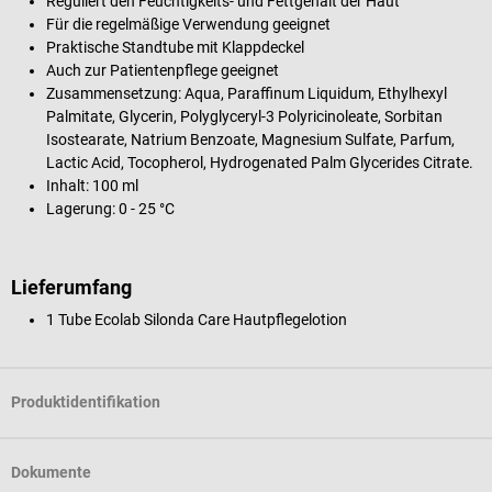
Reguliert den Feuchtigkeits- und Fettgehalt der Haut
Für die regelmäßige Verwendung geeignet
Praktische Standtube mit Klappdeckel
Auch zur Patientenpflege geeignet
Zusammensetzung: Aqua, Paraffinum Liquidum, Ethylhexyl
Palmitate, Glycerin, Polyglyceryl-3 Polyricinoleate, Sorbitan
Isostearate, Natrium Benzoate, Magnesium Sulfate, Parfum,
Lactic Acid, Tocopherol, Hydrogenated Palm Glycerides Citrate.
Inhalt: 100 ml
Lagerung: 0 - 25 °C
Lieferumfang
1 Tube Ecolab Silonda Care Hautpflegelotion
Produktidentifikation
Dokumente