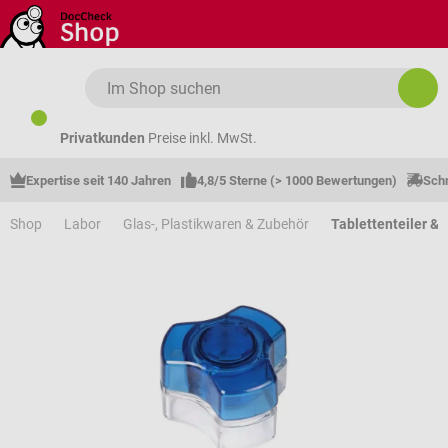
Zum Hauptinhalt springen
Privatkunden
Preise inkl. MwSt.
Expertise seit 140 Jahren
4,8/5 Sterne (> 1000 Bewertungen)
Schn
Shop
Labor
Glas-, Plastikwaren & Zubehör
Tablettenteiler & 