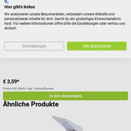
Pilomat Tablettenschneider
I
Hier gibt's Kekse
Wir analysieren unsere Besucherdaten, verbessern unsere Website und
Teilt jede Tabletten sauber in 2 Hälften
V
personalisieren Inhalte für dich. Damit du ein großartiges Einkaufserlebnis
hast. Für weitere Informationen öffne bitte die Einstellungen oder vertrau uns
einfach.
Durchschnittliche Bewertung von 5 von 5 Sternen
D
Einstellungen
Alle akzeptieren
V
I
€ 3,59*
a
Preise inkl. MwSt. zzgl. Versandkosten
Pr
In den Warenkorb
Ähnliche Produkte