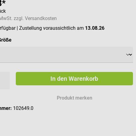
8*
ück
. MwSt. zzgl. Versandkosten
erfügbar
| Zustellung voraussichtlich am
13.08.26
auswählen
Größe
In den Warenkorb
Produkt merken
mmer:
102649.0