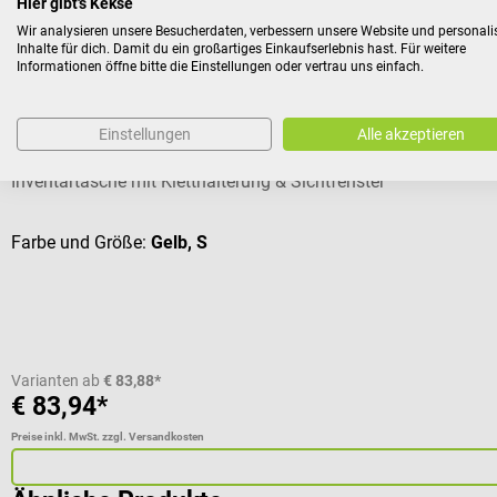
Hier gibt's Kekse
Kunden kauften auch
Wir analysieren unsere Besucherdaten, verbessern unsere Website und personali
Inhalte für dich. Damit du ein großartiges Einkaufserlebnis hast. Für weitere
Informationen öffne bitte die Einstellungen oder vertrau uns einfach.
Dimatex
Aufbewahrungstasche RACK
Einstellungen
Alle akzeptieren
Inventartasche mit Kletthalterung & Sichtfenster
Farbe und Größe:
Gelb, S
Varianten ab
€ 83,88*
€ 83,94*
Preise inkl. MwSt. zzgl. Versandkosten