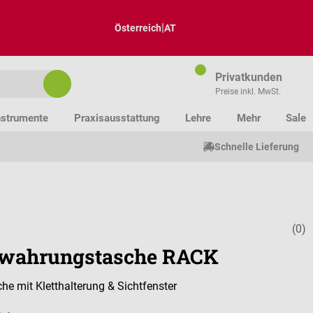
|
Österreich
AT
Privatkunden
Preise inkl. MwSt.
nstrumente
Praxisausstattung
Lehre
Mehr
Sale
Schnelle Lieferung
(0)
Durchschnitt
wahrungstasche RACK
che mit Kletthalterung & Sichtfenster