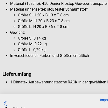
Material (Tasche): 450 Denier Ripstop-Gewebe, transpare
Material (Innenseite): stoßfester Schaumstoff
Größe S: H 20 x B 13 x T 8 cm
Größe M: H 20 x B 23 x T 8 cm
Größe L: H 20 x B 36 x T 8 cm
Gewicht:
Größe S: 0,14 kg
Größe M: 0,22 kg
Größe L: 0,29 kg
In verschiedenen Farben und Größen erhältlich
Lieferumfang
1 Dimatex Aufbewahrungstasche RACK in der gewählten 
Impr