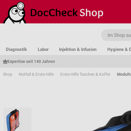
um Hauptinhalt springen
Zur Suche springen
Zur Hauptnavigation springen
Diagnostik
Labor
Injektion & Infusion
Hygiene & D
Expertise seit 140 Jahren
Shop
Notfall & Erste Hilfe
Erste Hilfe Taschen & Koffer
Modult