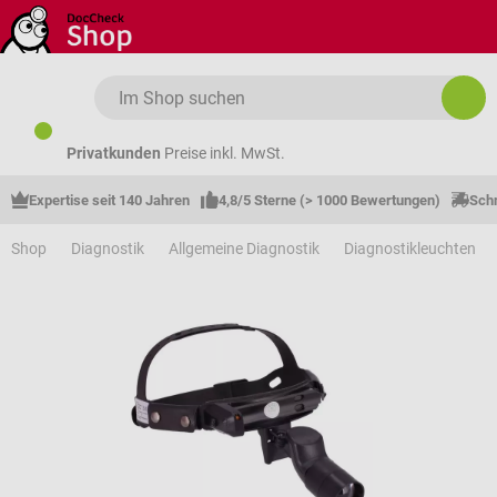
Zum Hauptinhalt springen
Privatkunden
Preise inkl. MwSt.
Expertise seit 140 Jahren
4,8/5 Sterne (> 1000 Bewertungen)
Schn
Shop
Diagnostik
Allgemeine Diagnostik
Diagnostikleuchten