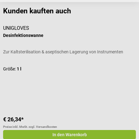
Kunden kauften auch
UNIGLOVES
B
Desinfektionswanne
O
Zur Kaltsterilisation & aseptischen Lagerung von Instrumenten
G
D
Größe:
1 l
€ 26,34*
€
Preise inkl. MwSt. zzgl. Versandkosten
Pr
In den Warenkorb