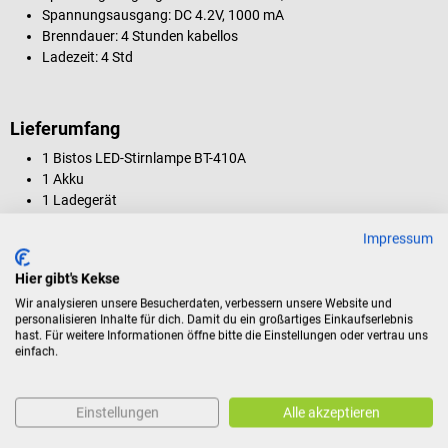
Spannungsausgang: DC 4.2V, 1000 mA
Brenndauer: 4 Stunden kabellos
Ladezeit: 4 Std
Lieferumfang
1 Bistos LED-Stirnlampe BT-410A
1 Akku
1 Ladegerät
Impressum
Produktidentifikation
Hier gibt's Kekse
Wir analysieren unsere Besucherdaten, verbessern unsere Website und
personalisieren Inhalte für dich. Damit du ein großartiges Einkaufserlebnis
hast. Für weitere Informationen öffne bitte die Einstellungen oder vertrau uns
Dokumente
einfach.
Bewertungen
Einstellungen
Alle akzeptieren