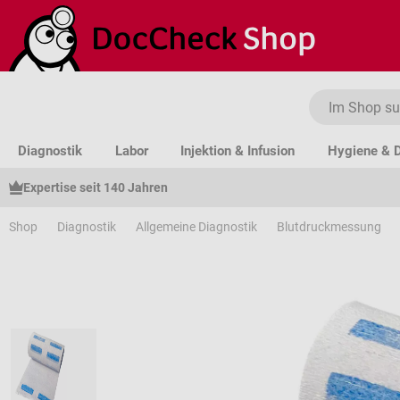
um Hauptinhalt springen
Zur Suche springen
Zur Hauptnavigation springen
Diagnostik
Labor
Injektion & Infusion
Hygiene & D
Expertise seit 140 Jahren
Shop
Diagnostik
Allgemeine Diagnostik
Blutdruckmessung