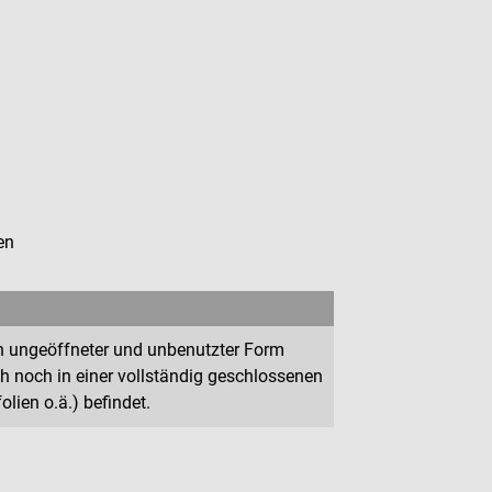
en
h in ungeöffneter und unbenutzter Form
ich noch in einer vollständig geschlossenen
lien o.ä.) befindet.