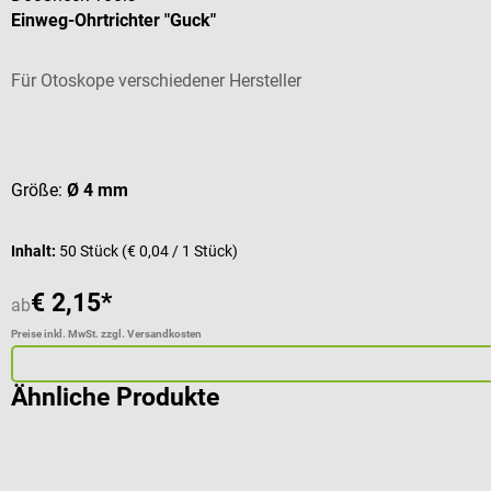
Einweg-Ohrtrichter "Guck"
Für Otoskope verschiedener Hersteller
Durchschnittliche Bewertung von 4.67 von 5 Sternen
Größe:
Ø 4 mm
Inhalt:
50 Stück
(€ 0,04 / 1 Stück)
€ 2,15*
ab
Preise inkl. MwSt. zzgl. Versandkosten
Ähnliche Produkte