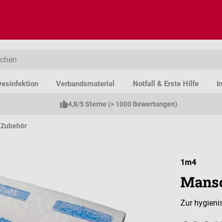
esinfektion
Verbandsmaterial
Notfall & Erste Hilfe
I
4,8/5 Sterne (> 1000 Bewertungen)
Zubehör
1m4
Mansc
Zur hygien