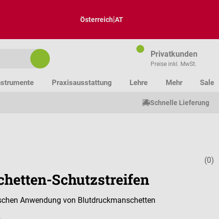
|
Österreich
AT
Privatkunden
Preise inkl. MwSt.
nstrumente
Praxisausstattung
Lehre
Mehr
Sale
Schnelle Lieferung
(0)
Durchschnitt
hetten-Schutzstreifen
ischen Anwendung von Blutdruckmanschetten