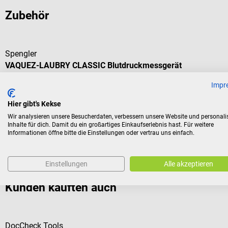
Zubehör
Spengler
VAQUEZ-LAUBRY CLASSIC Blutdruckmessgerät
Impr
Mit Riemen- & Klettverschluss
Hier gibt's Kekse
Wir analysieren unsere Besucherdaten, verbessern unsere Website und personali
Inhalte für dich. Damit du ein großartiges Einkaufserlebnis hast. Für weitere
Informationen öffne bitte die Einstellungen oder vertrau uns einfach.
€ 143,88*
Preise inkl. MwSt. zzgl. Versandkosten
Einstellungen
Alle akzeptieren
Kunden kauften auch
DocCheck Tools