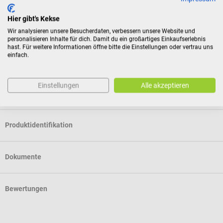
1 Weiche Tragetasche mit Band
1 Satz IceCap Einweg-Schutzkappen
Hier gibt's Kekse
1 USB zu USB-C Ladekabel
Wir analysieren unsere Besucherdaten, verbessern unsere Website und
personalisieren Inhalte für dich. Damit du ein großartiges Einkaufserlebnis
hast. Für weitere Informationen öffne bitte die Einstellungen oder vertrau uns
Das abgebildete
Smartphone/
iPhone ist nicht im Lieferumfang
einfach.
enthalten.
Einstellungen
Alle akzeptieren
Eigenschaften
Produktidentifikation
Dokumente
Bewertungen