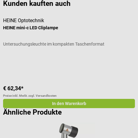
Kunden kauften auch
HEINE Optotechnik
m
HEINE mini-c LED Cliplampe
A
Untersuchungsleuchte im kompakten Taschenformat
Z
Durchschnittliche Bewertung von 4.5 von 5 Sternen
€ 62,34*
€
Preise inkl. MwSt. zzgl. Versandkosten
Pr
In den Warenkorb
Ähnliche Produkte