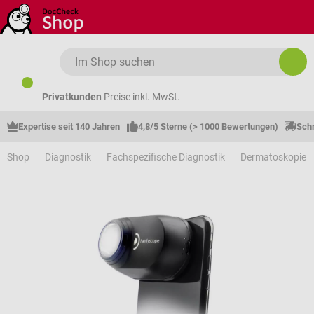
Zum Hauptinhalt springen
Privatkunden
Preise inkl. MwSt.
Expertise seit 140 Jahren
4,8/5 Sterne (> 1000 Bewertungen)
Schn
Shop
Diagnostik
Fachspezifische Diagnostik
Dermatoskopie