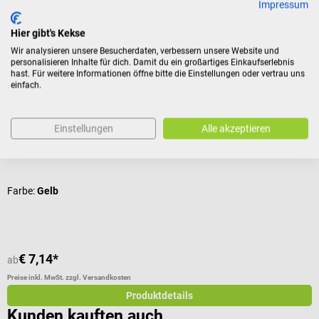
Impressum
Zubehör
Hier gibt's Kekse
Wir analysieren unsere Besucherdaten, verbessern unsere Website und
personalisieren Inhalte für dich. Damit du ein großartiges Einkaufserlebnis
DocCheck Tools
7
hast. Für weitere Informationen öffne bitte die Einstellungen oder vertrau uns
Silikon-Schwesternuhr mit Clip "Tic"
D
einfach.
Mit in der Dunkelheit fluoreszierenden Zeigern
R
Einstellungen
Alle akzeptieren
Durchschnittliche Bewertung von 3.92 von 5 Sternen
F
Farbe:
Gelb
€ 7,14*
€
ab
Preise inkl. MwSt. zzgl. Versandkosten
Pr
Produktdetails
Kunden kauften auch