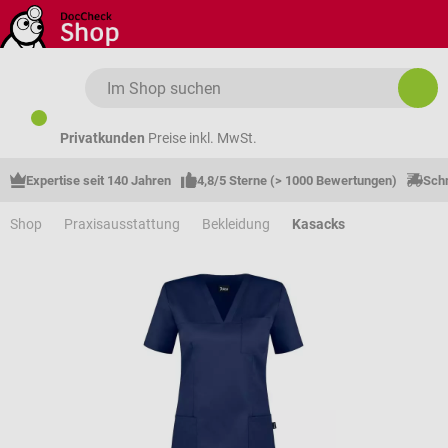
Zum Hauptinhalt springen
Privatkunden
Preise inkl. MwSt.
Expertise seit 140 Jahren
4,8/5 Sterne (> 1000 Bewertungen)
Schn
Shop
Praxisausstattung
Bekleidung
Kasacks