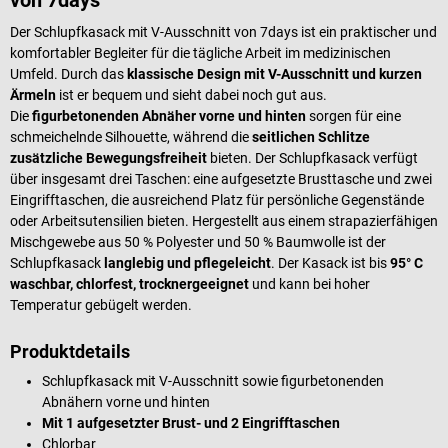
Der Schlupfkasack mit V-Ausschnitt von 7days ist ein praktischer und
komfortabler Begleiter für die tägliche Arbeit im medizinischen
Umfeld. Durch das
klassische Design mit V-Ausschnitt und kurzen
Ärmeln
ist er bequem und sieht dabei noch gut aus.
Die
figurbetonenden Abnäher vorne und hinten
sorgen für eine
schmeichelnde Silhouette, während die
seitlichen Schlitze
zusätzliche Bewegungsfreiheit
bieten. Der Schlupfkasack verfügt
über insgesamt drei Taschen: eine aufgesetzte Brusttasche und zwei
Eingrifftaschen, die ausreichend Platz für persönliche Gegenstände
oder Arbeitsutensilien bieten. Hergestellt aus einem strapazierfähigen
Mischgewebe aus 50 % Polyester und 50 % Baumwolle ist der
Schlupfkasack
langlebig und pflegeleicht
. Der Kasack ist bis
95° C
waschbar, chlorfest, trocknergeeignet
und kann bei hoher
Temperatur gebügelt werden.
Produktdetails
Schlupfkasack mit V-Ausschnitt sowie figurbetonenden
Abnähern vorne und hinten
Mit 1 aufgesetzter Brust- und 2 Eingrifftaschen
Chlorbar