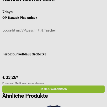
7days
7
OP-Kasack Pisa unisex
D
Loose fit mit V-Ausschnitt & Taschen
R
Durchschnittliche Bewertung von 5 von 5 Sternen
F
Farbe:
Dunkelblau
| Größe:
XS
€ 33,26*
€
Preise inkl. MwSt. zzgl. Versandkosten
Pr
In den Warenkorb
Ähnliche Produkte