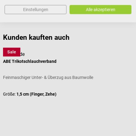
Einstellungen
Alle akzeptieren
Bewertungen
Kunden kauften auch
Sale
Meditrade
ABE Trikotschlauchverband
S
Feinmaschiger Unter- & Überzug aus Baumwolle
R
Größe:
1,5 cm (Finger, Zehe)
G