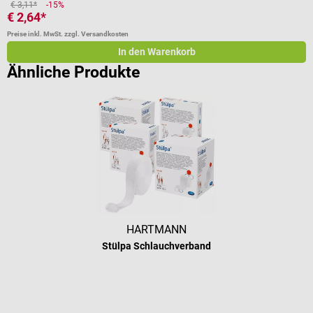
V
€ 3,11*
-15%
€ 2,64*
€
Preise inkl. MwSt. zzgl. Versandkosten
Pr
In den Warenkorb
Ähnliche Produkte
HARTMANN
Stülpa Schlauchverband