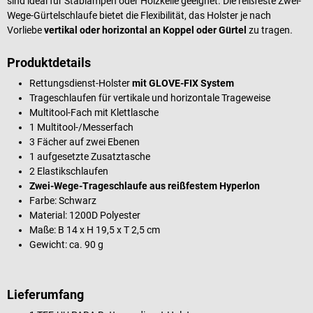
sind ideal für Stablampen oder Holzkeile geeignet. Die reißfeste Zwei-
Wege-Gürtelschlaufe bietet die Flexibilität, das Holster je nach
Vorliebe
vertikal oder horizontal an Koppel oder Gürtel
zu tragen.
Produktdetails
Rettungsdienst-Holster
mit GLOVE-FIX System
Trageschlaufen für vertikale und horizontale Trageweise
Multitool-Fach mit Klettlasche
1 Multitool-/Messerfach
3 Fächer auf zwei Ebenen
1 aufgesetzte Zusatztasche
2 Elastikschlaufen
Zwei-Wege-Trageschlaufe aus reißfestem Hyperlon
Farbe: Schwarz
Material: 1200D Polyester
Maße: B 14 x H 19,5 x T 2,5 cm
Gewicht: ca. 90 g
Lieferumfang