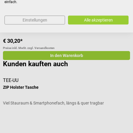
einfach.
Größe:
XXL (130–150 cm)
G
Einstellungen
Alle akzeptieren
€ 30,20*
€
Preise inkl. MwSt. zzgl. Versandkosten
Pr
In den Warenkorb
Kunden kauften auch
TEE-UU
T
ZIP Holster Tasche
B
Viel Stauraum & Smartphonefach, längs & quer tragbar
S
Durchschnittliche Bewertung von 5 von 5 Sternen
D
G