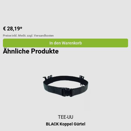
€ 28,19*
€
Preise inkl. MwSt. zzgl. Versandkosten
Pr
In den Warenkorb
Ähnliche Produkte
TEE-UU
BLACK Koppel Gürtel