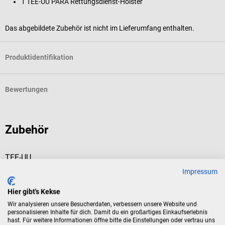
1 TEE-UU PARA Rettungsdienst-Holster
Das abgebildete Zubehör ist nicht im Lieferumfang enthalten.
Produktidentifikation
Bewertungen
Zubehör
TEE-UU
T
BLACK Koppel Gürtel
Q
Impressum
Hier gibt's Kekse
Schwarzer Ober- & Untergürtel mit Sicherungsschlaufenset
R
Wir analysieren unsere Besucherdaten, verbessern unsere Website und
personalisieren Inhalte für dich. Damit du ein großartiges Einkaufserlebnis
hast. Für weitere Informationen öffne bitte die Einstellungen oder vertrau uns
Durchschnittliche Bewertung von 5 von 5 Sternen
D