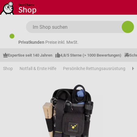
Zum Hauptinhalt springen
Privatkunden
Preise inkl. MwSt.
Expertise seit 140 Jahren
4,8/5 Sterne (> 1000 Bewertungen)
Schn
Shop
Notfall & Erste Hilfe
Persönliche Rettungsausrüstung
Ho