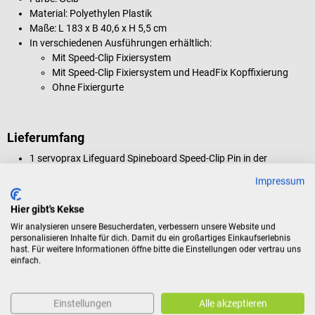
Material: Polyethylen Plastik
Maße: L 183 x B 40,6 x H 5,5 cm
In verschiedenen Ausführungen erhältlich:
Mit Speed-Clip Fixiersystem
Mit Speed-Clip Fixiersystem und HeadFix Kopffixierung
Ohne Fixiergurte
Lieferumfang
1 servoprax Lifeguard Spineboard Speed-Clip Pin in der
gewählten Ausführung
Impressum
Hier gibt's Kekse
Produktidentifikation
Wir analysieren unsere Besucherdaten, verbessern unsere Website und
personalisieren Inhalte für dich. Damit du ein großartiges Einkaufserlebnis
hast. Für weitere Informationen öffne bitte die Einstellungen oder vertrau uns
einfach.
Dokumente
Einstellungen
Alle akzeptieren