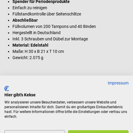
Spender für Periodenprodukte
Einfach zu reinigen
Füllstandkontrolle über Seitenschlitze
Abschließbar
Füllvolumen von 200 Tampons und 40 Binden
Hergestellt in Deutschland
Inkl. 3 Schrauben und Dübel zur Montage
Material: Edelstahl
Maße: H 30 x B 21 x T 10 cm
Gewicht: 2.075 g
Lieferumfang
Impressum
1 Euraneg Tampon- & Bindenspender Tampolili
3 Schrauben und Dübel
Hier gibt's Kekse
Wir analysieren unsere Besucherdaten, verbessern unsere Website und
personalisieren Inhalte für dich. Damit du ein großartiges Einkaufserlebnis
hast. Für weitere Informationen öffne bitte die Einstellungen oder vertrau uns
Produktidentifikation
einfach.