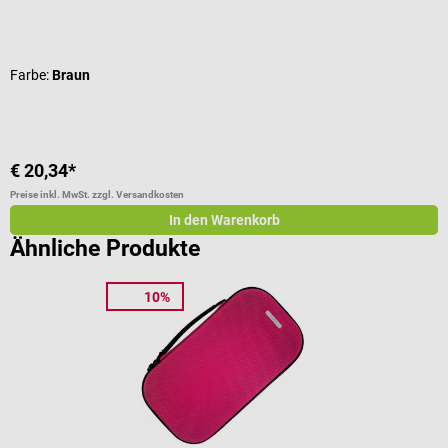
Durchschnittliche Bewertung von 5 von 5 Sternen
D
Farbe:
Braun
F
€ 20,34*
€
Preise inkl. MwSt. zzgl. Versandkosten
Pr
In den Warenkorb
Ähnliche Produkte
10%