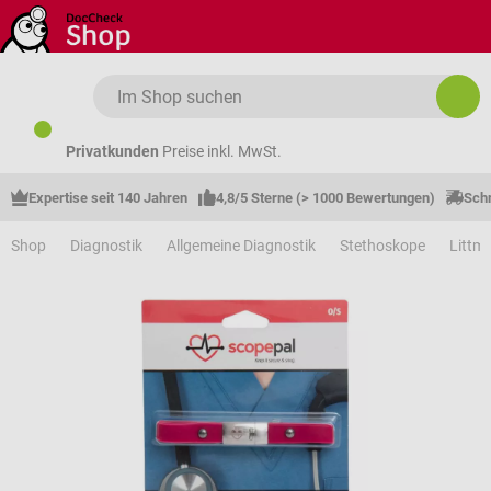
Zum Hauptinhalt springen
Privatkunden
Preise inkl. MwSt.
Expertise seit 140 Jahren
4,8/5 Sterne (> 1000 Bewertungen)
Schn
Shop
Diagnostik
Allgemeine Diagnostik
Stethoskope
Littm