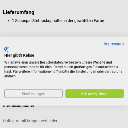
Lieferumfang
1 Scopepal Stethoskophalter in der gewählten Farbe
Produktidentifikation
Impressum
Hier gibt's Kekse
Bewertungen
Wir analysieren unsere Besucherdaten, verbessern unsere Website und
personalisieren Inhalte für dich. Damit du ein großartiges Einkaufserlebnis
hast. Für weitere Informationen öffne bitte die Einstellungen oder vertrau uns
einfach.
Kunden kauften auch
Einstellungen
Alle akzeptieren
Scopepal
L
Stethoskophalter
C
Haltegurt mit Magnetverbinder
D