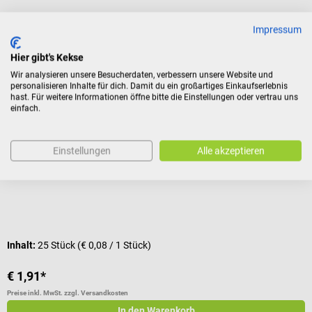
Impressum
Kunden kauften auch
Hier gibt's Kekse
Wir analysieren unsere Besucherdaten, verbessern unsere Website und
Graid
G
personalisieren Inhalte für dich. Damit du ein großartiges Einkaufserlebnis
hast. Für weitere Informationen öffne bitte die Einstellungen oder vertrau uns
Aqua Resist Pflaster
A
einfach.
Wasserfester Wundschnellverband mit Perforation
W
Einstellungen
Alle akzeptieren
Durchschnittliche Bewertung von 4.5 von 5 Sternen
D
Inhalt:
25 Stück
(€ 0,08 / 1 Stück)
€ 1,91*
€
Preise inkl. MwSt. zzgl. Versandkosten
Pr
In den Warenkorb