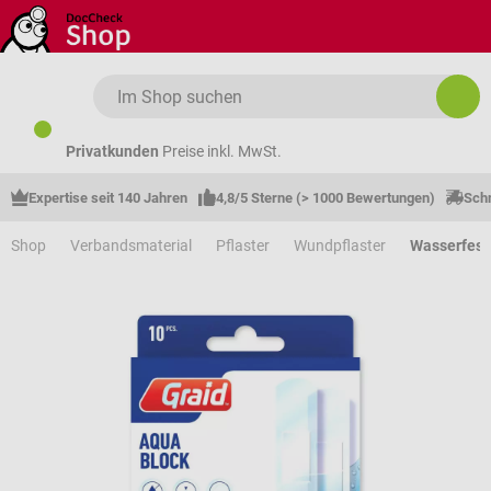
Zum Hauptinhalt springen
Privatkunden
Preise inkl. MwSt.
Expertise seit 140 Jahren
4,8/5 Sterne (> 1000 Bewertungen)
Schn
Shop
Verbandsmaterial
Pflaster
Wundpflaster
Wasserfest