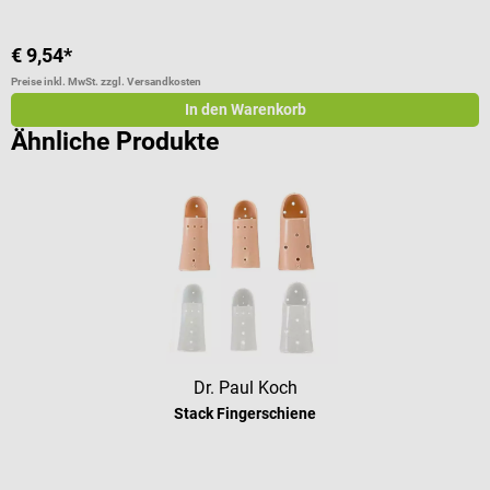
€ 9,54*
a
Preise inkl. MwSt. zzgl. Versandkosten
Pr
In den Warenkorb
Ähnliche Produkte
Dr. Paul Koch
Stack Fingerschiene