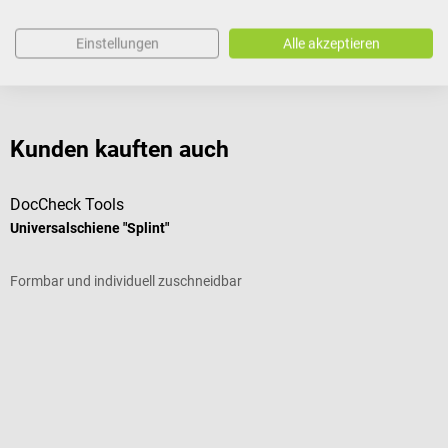
Dokumente
Einstellungen
Alle akzeptieren
Bewertungen
Kunden kauften auch
DocCheck Tools
D
Universalschiene "Splint"
K
Formbar und individuell zuschneidbar
I
Durchschnittliche Bewertung von 5 von 5 Sternen
D
G