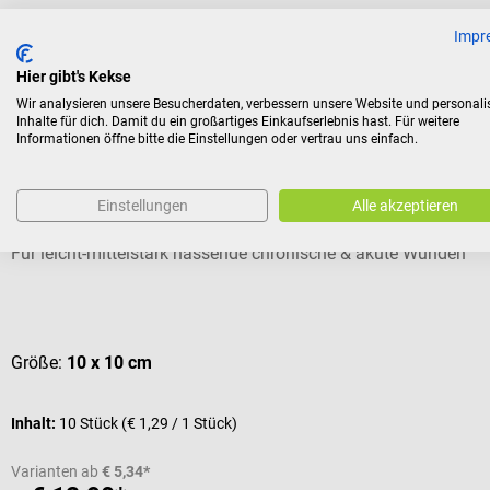
Impr
Hier gibt's Kekse
Kunden kauften auch
Wir analysieren unsere Besucherdaten, verbessern unsere Website und personali
Inhalte für dich. Damit du ein großartiges Einkaufserlebnis hast. Für weitere
Informationen öffne bitte die Einstellungen oder vertrau uns einfach.
NOBAMED
NOBASPONGE Border Silikon Schaumstoffverband
Einstellungen
Alle akzeptieren
Für leicht-mittelstark nässende chronische & akute Wunden
Durchschnittliche Bewertung von 4 von 5 Sternen
Größe:
10 x 10 cm
Inhalt:
10 Stück
(€ 1,29 / 1 Stück)
Varianten ab
€ 5,34*