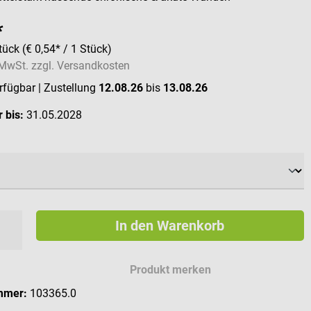
*
tück
(€ 0,54* / 1 Stück)
. MwSt. zzgl. Versandkosten
erfügbar
| Zustellung
12.08.26
bis
13.08.26
 bis:
31.05.2028
ählen
In den Warenkorb
Produkt merken
mmer:
103365.0