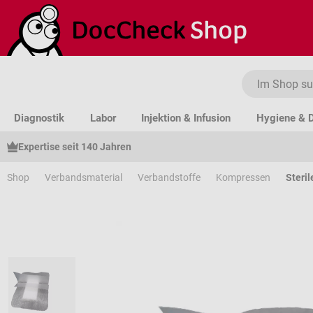
um Hauptinhalt springen
Zur Suche springen
Zur Hauptnavigation springen
Diagnostik
Labor
Injektion & Infusion
Hygiene & D
Expertise seit 140 Jahren
Shop
Verbandsmaterial
Verbandstoffe
Kompressen
Steri