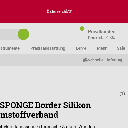
|
Österreich
AT
Privatkunden
Preise inkl. MwSt.
nstrumente
Praxisausstattung
Lehre
Mehr
Sale
Schnelle Lieferung
(1)
Durchschnitt
PONGE Border Silikon
mstoffverband
mittelstark nässende chronische & akute Wunden