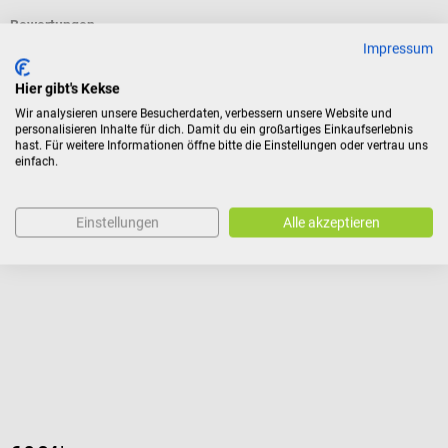
Bewertungen
Impressum
Hier gibt's Kekse
Kunden kauften auch
Wir analysieren unsere Besucherdaten, verbessern unsere Website und
personalisieren Inhalte für dich. Damit du ein großartiges Einkaufserlebnis
hast. Für weitere Informationen öffne bitte die Einstellungen oder vertrau uns
AFH
A
einfach.
Zackenrad nach Wartenberg Pocket Variante
1
Einstellungen
Alle akzeptieren
Nadelrad mit kurzem Griff für den mobilen Einsatz
N