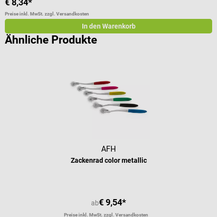
€ 8,34*
€
Preise inkl. MwSt. zzgl. Versandkosten
Pr
In den Warenkorb
Ähnliche Produkte
AFH
Zackenrad color metallic
€ 9,54*
ab
Preise inkl. MwSt. zzgl. Versandkosten