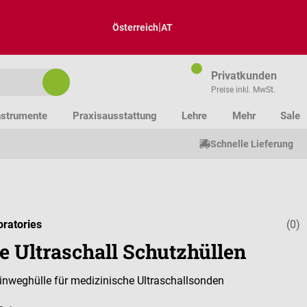
|
Österreich
AT
Privatkunden
Preise inkl. MwSt.
nstrumente
Praxisausstattung
Lehre
Mehr
Sale
Schnelle Lieferung
oratories
(0)
Durchschnitt
e Ultraschall Schutzhüllen
Einweghülle für medizinische Ultraschallsonden