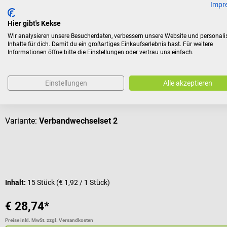
Impr
Kunden kauften auch
Hier gibt's Kekse
Wir analysieren unsere Besucherdaten, verbessern unsere Website und personali
Inhalte für dich. Damit du ein großartiges Einkaufserlebnis hast. Für weitere
Informationen öffne bitte die Einstellungen oder vertrau uns einfach.
Fuhrmann
Verbandwechsel-Set
Einstellungen
Alle akzeptieren
Inkl. Pinzette & Kompressen
Variante:
Verbandwechselset 2
Inhalt:
15 Stück
(€ 1,92 / 1 Stück)
€ 28,74*
Preise inkl. MwSt. zzgl. Versandkosten