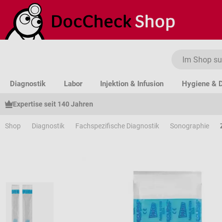
um Hauptinhalt springen
Zur Suche springen
Zur Hauptnavigation springen
Diagnostik
Labor
Injektion & Infusion
Hygiene & D
Expertise seit 140 Jahren
Shop
Diagnostik
Fachspezifische Diagnostik
Sonographie