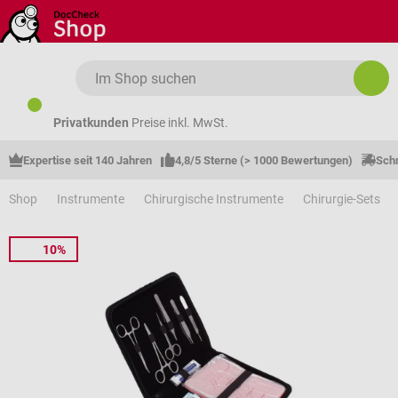
Zum Hauptinhalt springen
Privatkunden
Preise inkl. MwSt.
Expertise seit 140 Jahren
4,8/5 Sterne (> 1000 Bewertungen)
Schn
Shop
Instrumente
Chirurgische Instrumente
Chirurgie-Sets
10%