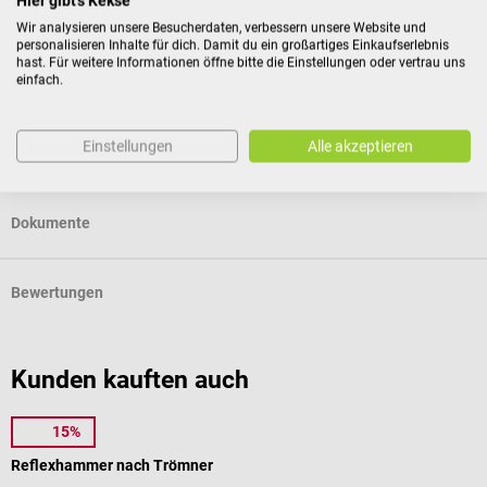
Hier gibt's Kekse
10 Skalpelklingen, Figur 10
5 Nadelfaden-Kombinationen aus Seide
Wir analysieren unsere Besucherdaten, verbessern unsere Website und
personalisieren Inhalte für dich. Damit du ein großartiges Einkaufserlebnis
5 Nadelfaden-Kombinationen aus Nylon
hast. Für weitere Informationen öffne bitte die Einstellungen oder vertrau uns
1 Reißverschlussetui
einfach.
Einstellungen
Alle akzeptieren
Produktidentifikation
Dokumente
Bewertungen
Kunden kauften auch
15%
MDF
Reflexhammer nach Trömner
m