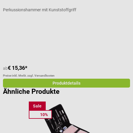
Perkussionshammer mit Kunststoffgriff
D
Durchschnittliche Bewertung von 4.4 von 5 Sternen
D
F
€ 15,36*
€
ab
Preise inkl. MwSt. zzgl. Versandkosten
Pr
Produktdetails
Ähnliche Produkte
Sale
10%