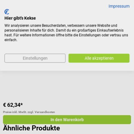
Kunden kauften auch
Impressum
HEINE Optotechnik
D
Hier gibt's Kekse
HEINE mini-c LED Cliplampe
S
Wir analysieren unsere Besucherdaten, verbessern unsere Website und
personalisieren Inhalte für dich. Damit du ein großartiges Einkaufserlebnis
hast. Für weitere Informationen öffne bitte die Einstellungen oder vertrau uns
einfach.
Untersuchungsleuchte im kompakten Taschenformat
N
Durchschnittliche Bewertung von 4.5 von 5 Sternen
D
Einstellungen
Alle akzeptieren
F
€ 62,34*
€
Preise inkl. MwSt. zzgl. Versandkosten
Pr
In den Warenkorb
Ähnliche Produkte