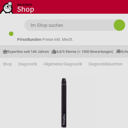
Zum Hauptinhalt springen
Privatkunden
Preise inkl. MwSt.
Expertise seit 140 Jahren
4,8/5 Sterne (> 1000 Bewertungen)
Schn
Shop
Diagnostik
Allgemeine Diagnostik
Diagnostikleuchten