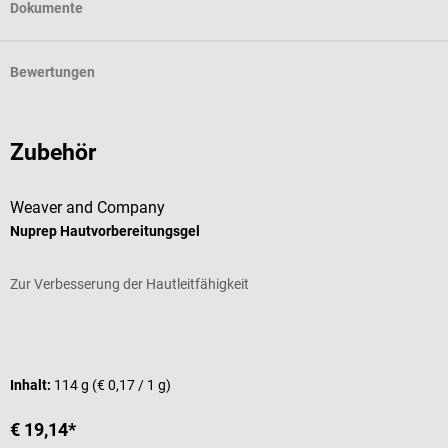
Dokumente
Bewertungen
Zubehör
Weaver and Company
D
Nuprep Hautvorbereitungsgel
E
Zur Verbesserung der Hautleitfähigkeit
S
D
I
Inhalt:
114 g
(€ 0,17 / 1 g)
€ 19,14*
a