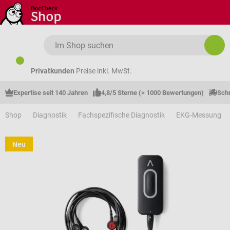
Zum Hauptinhalt springen
Privatkunden
Preise inkl. MwSt.
Expertise seit 140 Jahren
4,8/5 Sterne (> 1000 Bewertungen)
Schn
Shop
Diagnostik
Fachspezifische Diagnostik
EKG-Messung
Neu