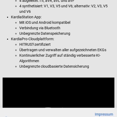
4 abgeleitet: I II, aVR, aVL und aVF
4 synthetisiert: V1, V3, V5 und V6; alternativ: V2, V3, V5
und V6
KardiaStation App:
Mit iOS und Android kompatibel
Verbindung via Bluetooth
Unbegrenzte Datenspeicherung
KardiaPro-Cloudplattform:
HITRUST-zertifiziert
Übertragen und verwalten aller aufgezeichneten EKGs
Kontinuierlicher Zugriff auf ständig verbesserte KI-
Algorithmen
Unbegrenzte cloudbasierte Datensicherung
Impressum