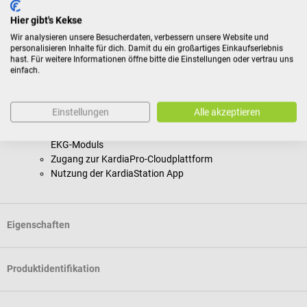
Hier gibt's Kekse
Lieferumfang
Wir analysieren unsere Besucherdaten, verbessern unsere Website und
1 AliveCore Kardia 12L-System beinhaltet:
personalisieren Inhalte für dich. Damit du ein großartiges Einkaufserlebnis
1 Kardia 12L 12-Kanal-EKG-Gerät
hast. Für weitere Informationen öffne bitte die Einstellungen oder vertrau uns
einfach.
100 3M 2330 Klebeelektroden
5 Adapter für Tab-Elektroden
2 AAA-Alkalibatterien
Einstellungen
Alle akzeptieren
1 Mini-Schraubendreher für Batteriewechsel
3 Jahre Nutzungsdauer (Abonnement) des Kardia 12L
EKG-Moduls
Zugang zur KardiaPro-Cloudplattform
Nutzung der KardiaStation App
Eigenschaften
Produktidentifikation