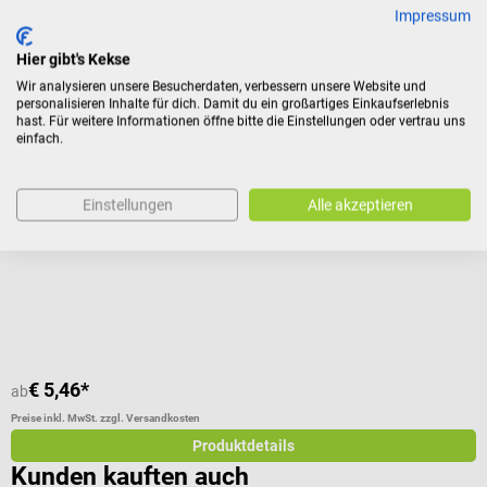
Bewertungen
Impressum
Hier gibt's Kekse
Zubehör
Wir analysieren unsere Besucherdaten, verbessern unsere Website und
personalisieren Inhalte für dich. Damit du ein großartiges Einkaufserlebnis
hast. Für weitere Informationen öffne bitte die Einstellungen oder vertrau uns
einfach.
Intersurgical
DART 300 intranasaler Zerstäuber
Einstellungen
Alle akzeptieren
Aufsatz für Spritzen zur Zerstäubung von Medikamenten
Durchschnittliche Bewertung von 5 von 5 Sternen
€ 5,46*
ab
Preise inkl. MwSt. zzgl. Versandkosten
Produktdetails
Kunden kauften auch