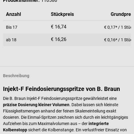
Produktnummer:
110586
Anzahl
Stückpreis
Grundprei
€ 16,74
Bis
17
€ 0,17* / 1 Stüc
€ 16,26
ab
18
€ 0,16* / 1 Stüc
Beschreibung
Injekt-F Feindosierungsspritze von B. Braun
Die B. Braun Injekt-F Feindosierungsspritze gewährleistet eine
präzise Dosierung kleiner Volumen
. Dabei lassen sich kleinste
Flüssigkeitsmengen anhand der feinen Skaleneinteilung exakt
dosieren. Die Einmal-Spritzen zeichnen sich durch ein leichtgängiges
Aufziehen bis zum Maximalvolumen aus – der
integrierte
Kolbenstopp
sichert die Kolbenstange. Ein verlustfreier Einsatz von