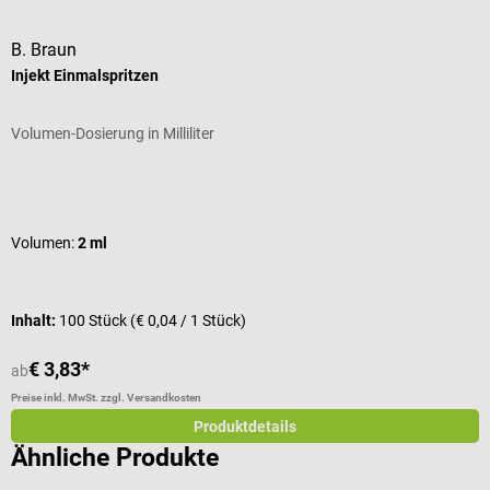
B. Braun
B
Injekt Einmalspritzen
S
Volumen-Dosierung in Milliliter
M
Durchschnittliche Bewertung von 5 von 5 Sternen
D
Volumen:
2 ml
G
I
Inhalt:
100 Stück
(€ 0,04 / 1 Stück)
V
€ 3,83*
ab
a
Preise inkl. MwSt. zzgl. Versandkosten
Pr
Produktdetails
Ähnliche Produkte