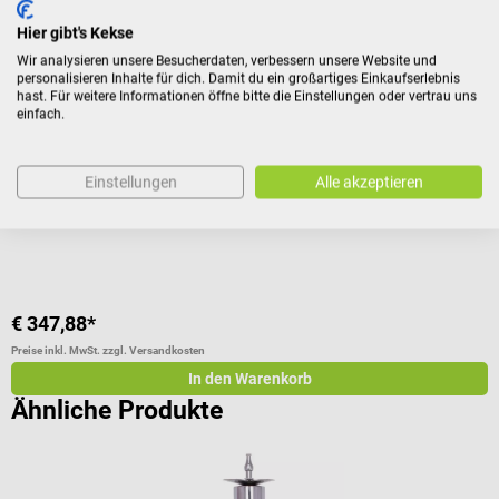
SCHNEIDER Medizintechnik
S
Hier gibt's Kekse
mulimed-otoscillo professional Ohrspülgerät
m
Wir analysieren unsere Besucherdaten, verbessern unsere Website und
personalisieren Inhalte für dich. Damit du ein großartiges Einkaufserlebnis
hast. Für weitere Informationen öffne bitte die Einstellungen oder vertrau uns
Gehörgangspülgerät mit pulsierendem Spülstrahl
E
einfach.
Durchschnittliche Bewertung von 4.67 von 5 Sternen
Einstellungen
Alle akzeptieren
I
€ 347,88*
€
Preise inkl. MwSt. zzgl. Versandkosten
Pr
In den Warenkorb
Ähnliche Produkte