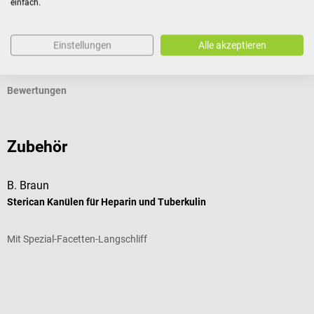
Produktidentifikation
einfach.
Einstellungen
Alle akzeptieren
Dokumente
Bewertungen
Zubehör
B. Braun
P
Sterican Kanülen für Heparin und Tuberkulin
D
Mit Spezial-Facetten-Langschliff
E
D