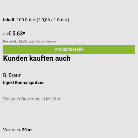
Inhalt:
100 Stück
(€ 0,06 / 1 Stück)
€ 5,63*
€
ab
Preise inkl. MwSt. zzgl. Versandkosten
Pr
Produktdetails
Kunden kauften auch
B. Braun
B
Injekt Einmalspritzen
S
Volumen-Dosierung in Milliliter
M
Durchschnittliche Bewertung von 5 von 5 Sternen
D
Volumen:
20 ml
G