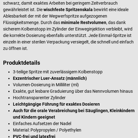
schwarz, damit exaktes Arbeiten bei geringem Zeitverbrauch
gewährleistet ist. Die
wischfeste Spritzenskala
bewirkt eine ideale
Ablesbarkeit der mit der Wegwerfspritze aufgezogenen
Flüssigkeitsmenge. Durch das
minimale Restvolumen
, das dank
sicherem Kolbenstopp im Zylinder der Einweginjektion verbleibt, wird
die korrekte Dosierung ebenfalls unterstützt. Jede Einmal-Spritze ist
einzeln in einer sterilen Verpackung versiegelt, die schnell und einfach
zu öffnen ist.
Produktdetails
3-teilige Spritze mit zuverlässigem Kolbenstopp
Exzentrischer Luer-Ansatz (männlich)
Volumen-Dosierung in Milliliter (ml)
Exakte, gut lesbare Graduierung über das Nennvolumen hinaus
Hochtransparenter Zylinder
Leichtgängige Führung für exaktes Dosieren
Auch für die orale Verabreichung bei Säuglingen, Kleinkindern
und Kindern geeignet
Einfaches Aufsetzen der Nadel
Material: Polypropylen / Polyethylen
PVC-frei und latexfrei