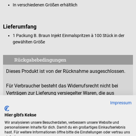
In verschiedenen Größen erhältlich
Lieferumfang
1 Packung B. Braun Injekt Einmalspritzen à 100 Stück in der
gewählten Größe
Rückgabebedingungen
Dieses Produkt ist von der Rücknahme ausgeschlossen.
Für Verbraucher besteht das Widerrufsrecht nicht bei
Verträgen zur Lieferung versiegelter Waren, die aus
Gründen des Gesundheitsschutzes oder der Hygiene nicht
Impressum
zur Rückgabe geeignet sind, wenn ihre Versiegelung nach
der Lieferung entfernt wurde.
Hier gibt's Kekse
Wir analysieren unsere Besucherdaten, verbessern unsere Website und
personalisieren Inhalte für dich. Damit du ein großartiges Einkaufserlebnis
hast. Für weitere Informationen öffne bitte die Einstellungen oder vertrau uns