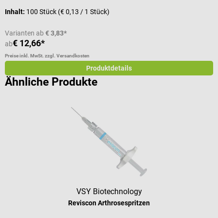
Inhalt:
100 Stück
(€ 0,13 / 1 Stück)
I
Varianten ab
€ 3,83*
V
€ 12,66*
ab
a
Preise inkl. MwSt. zzgl. Versandkosten
Pr
Produktdetails
Ähnliche Produkte
VSY Biotechnology
Reviscon Arthrosespritzen