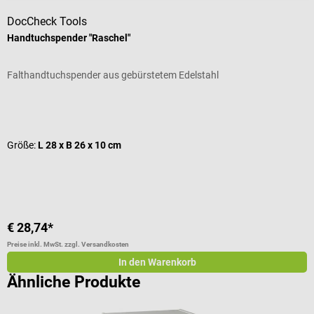
DocCheck Tools
B
Handtuchspender "Raschel"
S
Falthandtuchspender aus gebürstetem Edelstahl
M
Durchschnittliche Bewertung von 4.5 von 5 Sternen
D
Größe:
L 28 x B 26 x 10 cm
G
I
V
€ 28,74*
a
Preise inkl. MwSt. zzgl. Versandkosten
Pr
In den Warenkorb
Ähnliche Produkte