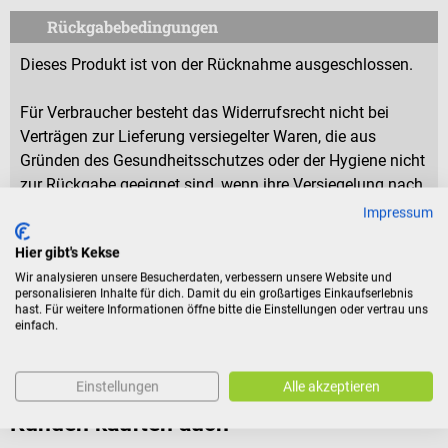
Rückgabebedingungen
Dieses Produkt ist von der Rücknahme ausgeschlossen.
Für Verbraucher besteht das Widerrufsrecht nicht bei
Verträgen zur Lieferung versiegelter Waren, die aus
Gründen des Gesundheitsschutzes oder der Hygiene nicht
zur Rückgabe geeignet sind, wenn ihre Versiegelung nach
der Lieferung entfernt wurde.
Impressum
Hier gibt's Kekse
Wir analysieren unsere Besucherdaten, verbessern unsere Website und
Produktidentifikation
personalisieren Inhalte für dich. Damit du ein großartiges Einkaufserlebnis
hast. Für weitere Informationen öffne bitte die Einstellungen oder vertrau uns
einfach.
Bewertungen
Einstellungen
Alle akzeptieren
Kunden kauften auch