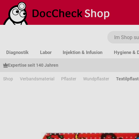
um Hauptinhalt springen
Zur Suche springen
Zur Hauptnavigation springen
Diagnostik
Labor
Injektion & Infusion
Hygiene & D
Expertise seit 140 Jahren
Shop
Verbandsmaterial
Pflaster
Wundpflaster
Textilpflast