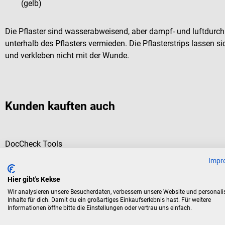
(gelb)
Die Pflaster sind wasserabweisend, aber dampf- und luftdurch
unterhalb des Pflasters vermieden. Die Pflasterstrips lassen s
und verkleben nicht mit der Wunde.
Kunden kauften auch
DocCheck Tools
Kälte-Sofort-Kompresse "Brrr"
Impr
Hier gibt's Kekse
Ideal bei Sportverletzungen ohne offene Wunden
Wir analysieren unsere Besucherdaten, verbessern unsere Website und personali
Inhalte für dich. Damit du ein großartiges Einkaufserlebnis hast. Für weitere
Informationen öffne bitte die Einstellungen oder vertrau uns einfach.
Durchschnittliche Bewertung von 4.8 von 5 Sternen