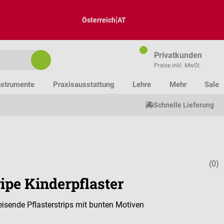
|
Österreich
AT
Privatkunden
Preise inkl. MwSt.
nstrumente
Praxisausstattung
Lehre
Mehr
Sale
Schnelle Lieferung
(0)
Durchschnitt
ipe Kinderpflaster
sende Pflasterstrips mit bunten Motiven