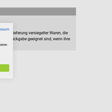
essum
n zur Lieferung versiegelter Waren, die
 zur Rückgabe geeignet sind, wenn ihre
sieren