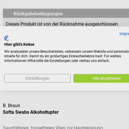
Rückgabebedingungen
Dieses Produkt ist von der Rücknahme ausgeschlossen.
Impr
Für Verbraucher besteht das Widerrufsrecht nicht bei Verträge
Hier gibt's Kekse
aus Gründen des Gesundheitsschutzes oder der Hygiene nicht
Versiegelung nach der Lieferung entfernt wurde.
Wir analysieren unsere Besucherdaten, verbessern unsere Website und personali
Inhalte für dich. Damit du ein großartiges Einkaufserlebnis hast. Für weitere
Informationen öffne bitte die Einstellungen oder vertrau uns einfach.
Einstellungen
Alle akzeptieren
Kunden kauften auch
B. Braun
Softa Swabs Alkoholtupfer
Saugfähiges, fusselfreies Vlies zur Hautreinigung