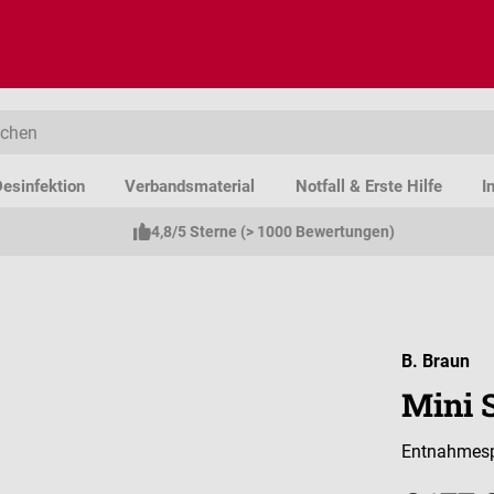
esinfektion
Verbandsmaterial
Notfall & Erste Hilfe
I
4,8/5 Sterne (> 1000 Bewertungen)
B. Braun
Mini S
Entnahmespik