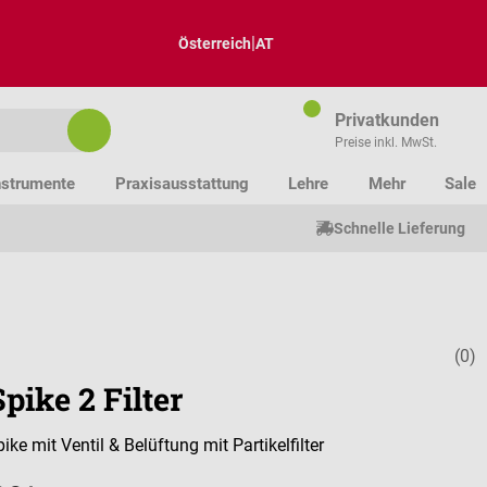
|
Österreich
AT
Privatkunden
Preise inkl. MwSt.
nstrumente
Praxisausstattung
Lehre
Mehr
Sale
Schnelle Lieferung
(0)
Durchschnitt
pike 2 Filter
e mit Ventil & Belüftung mit Partikelfilter