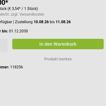
00*
tück
(€ 3,54* / 1 Stück)
. MwSt. zzgl. Versandkosten
erfügbar
| Zustellung
10.08.26
bis
11.08.26
 bis:
01.12.2030
In den Warenkorb
Produkt merken
mmer:
118256