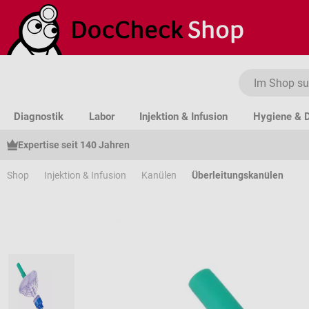
um Hauptinhalt springen
Zur Suche springen
Zur Hauptnavigation springen
Diagnostik
Labor
Injektion & Infusion
Hygiene & D
Expertise seit 140 Jahren
Shop
Injektion & Infusion
Kanülen
Überleitungskanülen