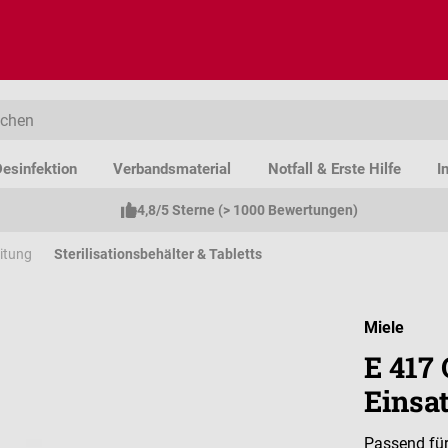
esinfektion
Verbandsmaterial
Notfall & Erste Hilfe
I
4,8/5 Sterne (> 1000 Bewertungen)
eitung
Sterilisationsbehälter & Tabletts
Miele
E 417
Einsa
Passend fü