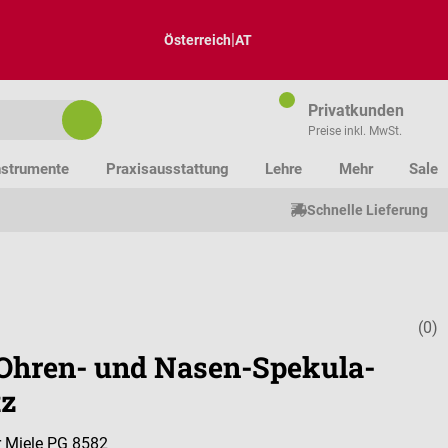
|
Österreich
AT
Privatkunden
Preise inkl. MwSt.
nstrumente
Praxisausstattung
Lehre
Mehr
Sale
Schnelle Lieferung
(0)
Durchschnitt
 Ohren- und Nasen-Spekula-
tz
r Miele PG 8582