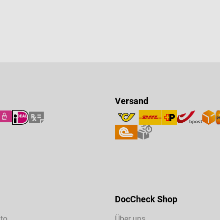
Versand
DocCheck Shop
to
Über uns