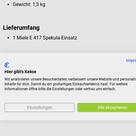
Gewicht: 1,3 kg
Lieferumfang
1 Miele E 417 Spekula-Einsatz
Abgebildetes Zubehör ist nicht im Lieferumfang enthalten.
Impr
Rückgabebedingungen
Hier gibt's Kekse
Dieses Produkt ist von der Rücknahme ausgeschlossen.
Wir analysieren unsere Besucherdaten, verbessern unsere Website und personali
Inhalte für dich. Damit du ein großartiges Einkaufserlebnis hast. Für weitere
Informationen öffne bitte die Einstellungen oder vertrau uns einfach.
Für Verbraucher besteht das Widerrufsrecht nicht bei Verträge
aus Gründen des Gesundheitsschutzes oder der Hygiene nicht
Einstellungen
Alle akzeptieren
Versiegelung nach der Lieferung entfernt wurde.