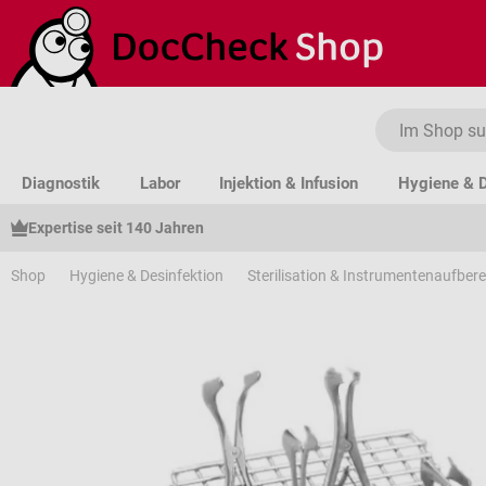
um Hauptinhalt springen
Zur Suche springen
Zur Hauptnavigation springen
Diagnostik
Labor
Injektion & Infusion
Hygiene & D
Expertise seit 140 Jahren
Shop
Hygiene & Desinfektion
Sterilisation & Instrumentenaufber