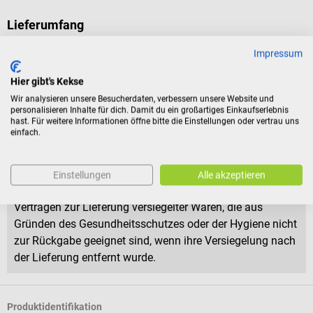
Lieferumfang
1 Holthaus Mini Auto-Verbandtasche Combi
Impressum
1 Verbandset nach DIN 13164
1 EURO-Warneck R27
Hier gibt's Kekse
1 Warnweste nach ISO 20471
Wir analysieren unsere Besucherdaten, verbessern unsere Website und
personalisieren Inhalte für dich. Damit du ein großartiges Einkaufserlebnis
hast. Für weitere Informationen öffne bitte die Einstellungen oder vertrau uns
Rückgabebedingungen
einfach.
Dieses Produkt ist von der Rücknahme ausgeschlossen.
Einstellungen
Alle akzeptieren
Für Verbraucher besteht das Widerrufsrecht nicht bei
Verträgen zur Lieferung versiegelter Waren, die aus
Gründen des Gesundheitsschutzes oder der Hygiene nicht
zur Rückgabe geeignet sind, wenn ihre Versiegelung nach
der Lieferung entfernt wurde.
Produktidentifikation