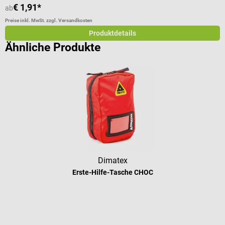
€ 1,91*
€
ab
Preise inkl. MwSt. zzgl. Versandkosten
Pr
Produktdetails
Ähnliche Produkte
Dimatex
Erste-Hilfe-Tasche CHOC