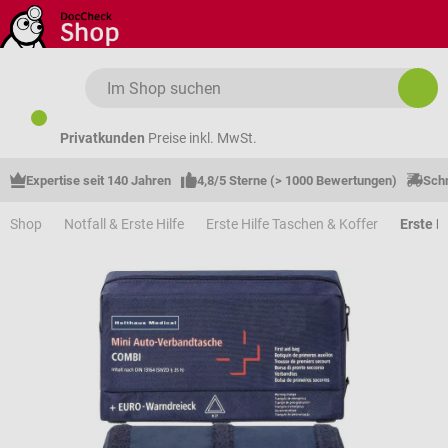
Zum Hauptinhalt springen
Privatkunden
Preise inkl. MwSt.
Expertise seit 140 Jahren
4,8/5 Sterne (> 1000 Bewertungen)
Schn
Shop
Notfall & Erste Hilfe
Erste Hilfe Taschen & Koffer
Erste H