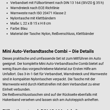
Verbandset mit Füllsortiment nach DIN 13 164 (StVZO § 35 h)
Warndreieck nach ECE-Richtlinie
Warnweste nach ISO 20471 Klasse 2
Nylontasche mit Klettbändern
Maße: L 22 x B 15 x H 8 cm
Farbe: Blau
Material der Tasche: Nylon, Reißverschluss, Klettbänder
Mini Auto-Verbandtasche Combi – Die Details
Dieses praktische und umfassende Set ist zum Mitführen im Auto
geeignet. Der komplette Mini Auto-Verbandtasche Combi bietet auf
wenig Raum das vorgeschriebene Material zur Ersten Hilfe am
Unfallort. Das 3-in-1-Set für Verbandset, Warndreieck und Warnweste
sind in kompakten Nylontaschen verpackt. Die Tasche mit der
Warnweste wird durch Klettstreifen mit dem Verbandset zu einer
Einheit verbunden.
Die Reißverschlusstaschen sind auf der Rückseite ebenfalls mit
Hakenband versehen und lassen sich am Autoteppich anheften.