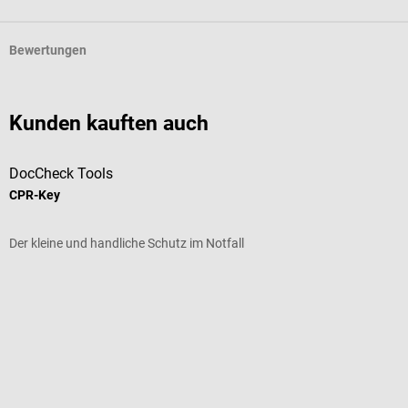
Bewertungen
Kunden kauften auch
DocCheck Tools
P
CPR-Key
P
Der kleine und handliche Schutz im Notfall
Z
Durchschnittliche Bewertung von 5 von 5 Sternen
D
F