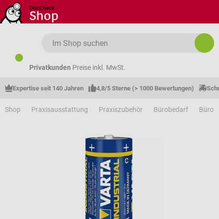
Zum Hauptinhalt springen
Privatkunden
Preise inkl. MwSt.
Expertise seit 140 Jahren
4,8/5 Sterne (> 1000 Bewertungen)
Schn
Shop
Praxisausstattung
Praxiszubehör
Bürobedarf
Bürote