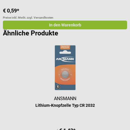
€ 0,59*
a
Preise inkl. MwSt. zzgl. Versandkosten
Pr
In den Warenkorb
Ähnliche Produkte
ANSMANN
Lithium-Knopfzelle Typ CR 2032