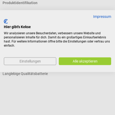
Produktidentifikation
Impressum
Bewertungen
Hier gibt's Kekse
Wir analysieren unsere Besucherdaten, verbessern unsere Website und
personalisieren Inhalte für dich. Damit du ein großartiges Einkaufserlebnis
Kunden kauften auch
hast. Für weitere Informationen öffne bitte die Einstellungen oder vertrau uns
einfach.
Energizer
E
Batterie Micro/LR03 AAA
B
Einstellungen
Alle akzeptieren
Langlebige Qualitätsbatterie
A