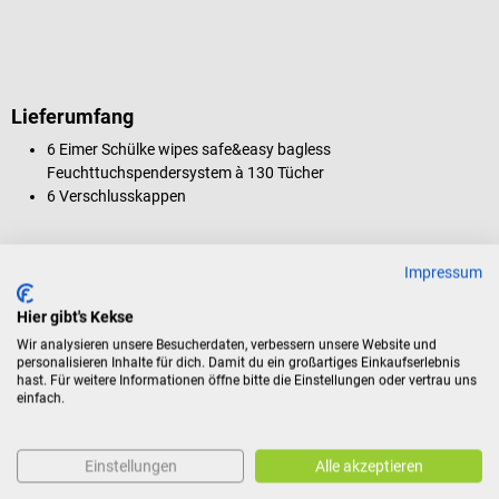
Lieferumfang
6 Eimer Schülke wipes safe&easy bagless
Feuchttuchspendersystem à 130 Tücher
6 Verschlusskappen
Die Lieferung erfolgt ohne Desinfektions- und Reinigungslösung.
Impressum
Hier gibt's Kekse
Produktidentifikation
Wir analysieren unsere Besucherdaten, verbessern unsere Website und
personalisieren Inhalte für dich. Damit du ein großartiges Einkaufserlebnis
hast. Für weitere Informationen öffne bitte die Einstellungen oder vertrau uns
Dokumente
einfach.
Bewertungen
Einstellungen
Alle akzeptieren