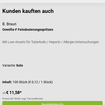
Kunden kauften auch
B. Braun
M
Omnifix-F Feindosierungsspritzen
N
Mit Luer-Ansatz für Tuberkulin / Heparin / Allergie-Untersuchungen
L
Durchschnittliche Bewertung von 5 von 5 Sternen
D
Variante:
Solo
G
Inhalt:
100 Stück
(€ 0,12 / 1 Stück)
I
€ 11,58*
€
ab
Preise inkl. MwSt. zzgl. Versandkosten
Pr
Produktdetails