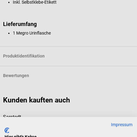
Inkl. Selbstklebe-Etikett
Lieferumfang
1 Megro Urinflasche
Produktidentifikation
Bewertungen
Kunden kauften auch
Sarstedt
m
Urin-Monovette
m
Impressum
Hier gibt's Kekse