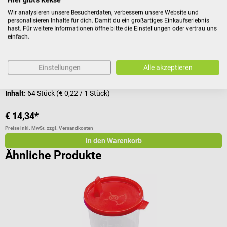
Medizinische Röhrchen zum sicheren Aufziehen von Urin
S
Wir analysieren unsere Besucherdaten, verbessern unsere Website und
personalisieren Inhalte für dich. Damit du ein großartiges Einkaufserlebnis
hast. Für weitere Informationen öffne bitte die Einstellungen oder vertrau uns
Durchschnittliche Bewertung von 5 von 5 Sternen
D
einfach.
V
Einstellungen
Alle akzeptieren
I
Inhalt:
64 Stück
(€ 0,22 / 1 Stück)
V
€ 14,34*
a
Preise inkl. MwSt. zzgl. Versandkosten
Pr
In den Warenkorb
Ähnliche Produkte