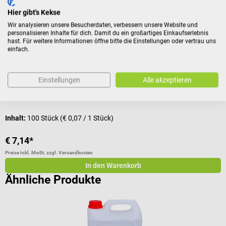
TeWa
s
Hier gibt's Kekse
Akupunkturnadeln ohne Führungsröhrchen
D
Wir analysieren unsere Besucherdaten, verbessern unsere Website und
personalisieren Inhalte für dich. Damit du ein großartiges Einkaufserlebnis
Aus medizinischem Edelstahl
P
hast. Für weitere Informationen öffne bitte die Einstellungen oder vertrau uns
einfach.
Durchschnittliche Bewertung von 5 von 5 Sternen
Einstellungen
Alle akzeptieren
Größe:
0,2 x 15 mm
| Variante:
PB-Typ Kunststoff
Inhalt:
100 Stück
(€ 0,07 / 1 Stück)
I
€ 7,14*
€
Preise inkl. MwSt. zzgl. Versandkosten
Pr
In den Warenkorb
Ähnliche Produkte