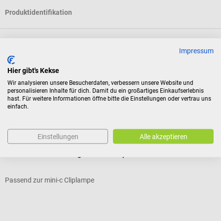
Produktidentifikation
Dokumente
Impressum
Hier gibt's Kekse
Bewertungen
Wir analysieren unsere Besucherdaten, verbessern unsere Website und
personalisieren Inhalte für dich. Damit du ein großartiges Einkaufserlebnis
hast. Für weitere Informationen öffne bitte die Einstellungen oder vertrau uns
einfach.
Kunden kauften auch
Einstellungen
Alle akzeptieren
HEINE Optotechnik
L
HEINE XHL Xenon Halogen Ersatzlampe #108
E
Passend zur mini-c Cliplampe
S
D