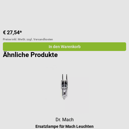
F
€ 27,54*
€
Preise inkl. MwSt. zzgl. Versandkosten
Pr
In den Warenkorb
Ähnliche Produkte
Dr. Mach
Ersatzlampe für Mach Leuchten