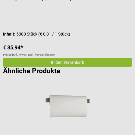
P
Inhalt:
5000 Stück
(€ 0,01 / 1 Stück)
€ 35,94*
€
Preise inkl. MwSt. zzgl. Versandkosten
Pr
In den Warenkorb
Ähnliche Produkte