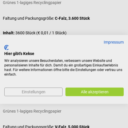
Grünes 1-lagiges Recyclingpapier
Faltung und Packungsgröße:
C-Falz, 3.600 Stück
Inhalt:
3600 Stück
(€ 0,01 / 1 Stück)
Impressum
Varianten ab
€ 35,94*
€ 38,34*
Hier gibt's Kekse
Preise inkl. MwSt. zzgl. Versandkosten
Wir analysieren unsere Besucherdaten, verbessern unsere Website und
In den Warenkorb
personalisieren Inhalte für dich. Damit du ein großartiges Einkaufserlebnis
hast. Für weitere Informationen öffne bitte die Einstellungen oder vertrau uns
Kunden kauften auch
einfach.
Fripa
D
Einstellungen
Alle akzeptieren
Verde Einmalhandtücher
H
Grünes 1-lagiges Recyclingpapier
F
D
Faltung und Packungsgröße:
V-Falz, 5.000 Stück