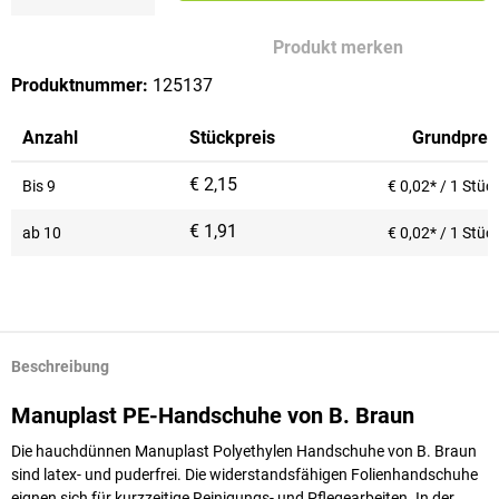
Produkt merken
Produktnummer:
125137
Anzahl
Stückpreis
Grundprei
€ 2,15
Bis
9
€ 0,02* / 1 Stüc
€ 1,91
ab
10
€ 0,02* / 1 Stüc
Beschreibung
Manuplast PE-Handschuhe von B. Braun
Die hauchdünnen Manuplast Polyethylen Handschuhe von B. Braun
sind latex- und puderfrei. Die widerstandsfähigen Folienhandschuhe
eignen sich für kurzzeitige Reinigungs- und Pflegearbeiten. In der