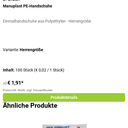
Manuplast PE-Handschuhe
M
Einmalhandschuhe aus Polyethylen - Herrengröße
A
Durchschnittliche Bewertung von 5 von 5 Sternen
D
Variante:
Herrengröße
G
Inhalt:
100 Stück
(€ 0,02 / 1 Stück)
I
€ 1,91*
€
ab
Preise inkl. MwSt. zzgl. Versandkosten
Pr
Produktdetails
Ähnliche Produkte