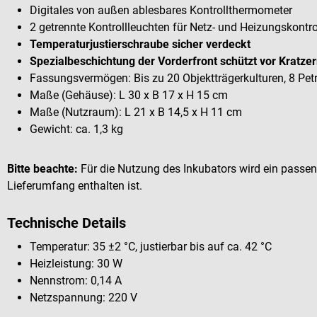
Digitales von außen ablesbares Kontrollthermometer
2 getrennte Kontrollleuchten für Netz- und Heizungskontro
Temperaturjustierschraube sicher verdeckt
Spezialbeschichtung der Vorderfront schützt vor Kratz
Fassungsvermögen: Bis zu 20 Objektträgerkulturen, 8 Petr
Maße (Gehäuse): L 30 x B 17 x H 15 cm
Maße (Nutzraum): L 21 x B 14,5 x H 11 cm
Gewicht: ca. 1,3 kg
Bitte beachte:
Für die Nutzung des Inkubators wird ein passend
Lieferumfang enthalten ist.
Technische Details
Temperatur: 35 ±2 °C, justierbar bis auf ca. 42 °C
Heizleistung: 30 W
Nennstrom: 0,14 A
Netzspannung: 220 V