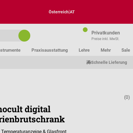
|
Österreich
AT
Privatkunden
Preise inkl. MwSt.
nstrumente
Praxisausstattung
Lehre
Mehr
Sale
Schnelle Lieferung
(0)
Durchschnitt
ocult digital
rienbrutschrank
er Temperaturanzeige & Glasfront