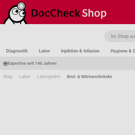
um Hauptinhalt springen
Zur Suche springen
Zur Hauptnavigation springen
Diagnostik
Labor
Injektion & Infusion
Hygiene & D
Expertise seit 140 Jahren
Shop
Labor
Laborgeräte
Brut- & Wärmeschränke