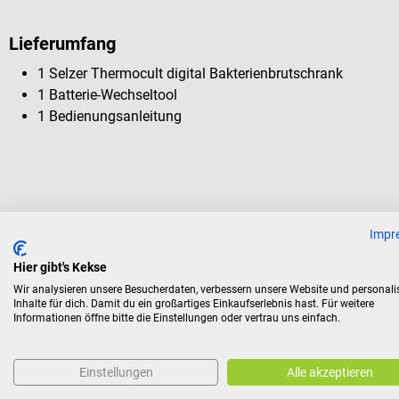
Lieferumfang
1 Selzer Thermocult digital Bakterienbrutschrank
1 Batterie-Wechseltool
1 Bedienungsanleitung
Zubehör
Impr
Hier gibt's Kekse
Selzer
Wir analysieren unsere Besucherdaten, verbessern unsere Website und personali
Inhalte für dich. Damit du ein großartiges Einkaufserlebnis hast. Für weitere
Einlegeboden für Thermocult
Informationen öffne bitte die Einstellungen oder vertrau uns einfach.
Hygienischer, formschöner & unverwüstlicher Einlegeboden
Einstellungen
Alle akzeptieren