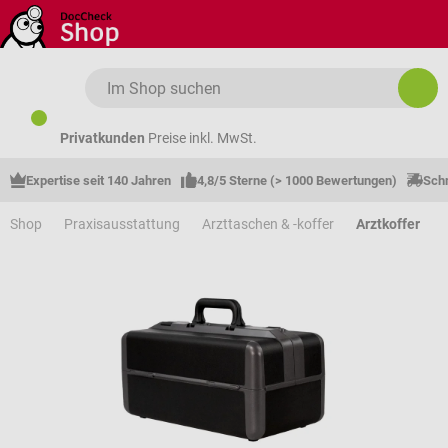
Zum Hauptinhalt springen
Privatkunden
Preise inkl. MwSt.
Expertise seit 140 Jahren
4,8/5 Sterne (> 1000 Bewertungen)
Schn
Shop
Praxisausstattung
Arzttaschen & -koffer
Arztkoffer