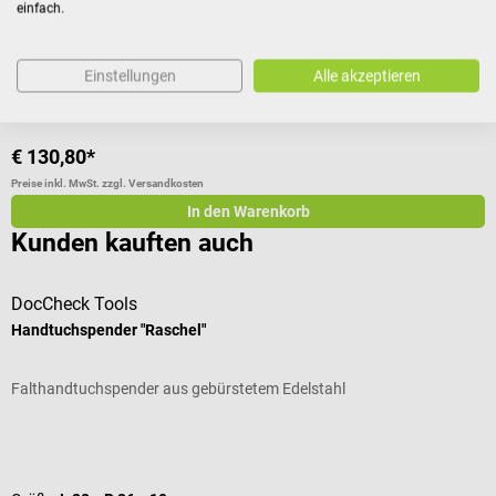
einfach.
Farbe:
Braun
Einstellungen
Alle akzeptieren
€ 130,80*
Preise inkl. MwSt. zzgl. Versandkosten
In den Warenkorb
Kunden kauften auch
DocCheck Tools
Handtuchspender "Raschel"
A
Falthandtuchspender aus gebürstetem Edelstahl
F
Durchschnittliche Bewertung von 4.5 von 5 Sternen
M