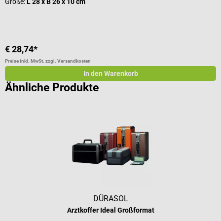
Größe:
L 28 x B 26 x 10 cm
€ 28,74*
€
Preise inkl. MwSt. zzgl. Versandkosten
Pr
In den Warenkorb
Ähnliche Produkte
DÜRASOL
Arztkoffer Ideal Großformat