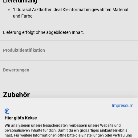
Lieferumfang
1 Dürasol Arztkoffer Ideal Kleinformat im gewählten Material
und Farbe
Lieferung erfolgt ohne abgebildeten Inhalt.
Produktidentifikation
Bewertungen
Zubehör
Impressum
DÜRASOL
Hier gibt's Kekse
Rezept-Brieftasche
Wir analysieren unsere Besucherdaten, verbessern unsere Website und
personalisieren Inhalte für dich. Damit du ein großartiges Einkaufserlebnis
Aus Kalbsleder mit 10 Einzelfächern
hast. Für weitere Informationen öffne bitte die Einstellungen oder vertrau uns