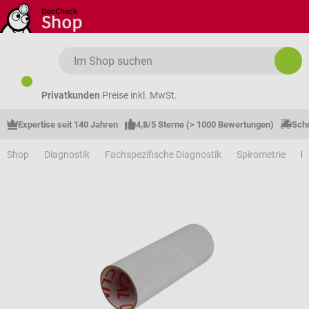
Zum Hauptinhalt springen
Privatkunden
Preise inkl. MwSt.
Expertise seit 140 Jahren
4,8/5 Sterne (> 1000 Bewertungen)
Schn
Shop
Diagnostik
Fachspezifische Diagnostik
Spirometrie
M