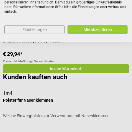
personalisieren Inhalte für dich. Damit du ein großartiges Einkaufserlebnis
hast. Für weitere Informationen öffne bitte die Einstellungen oder vertrau uns
Robuste Einwegklammer mit weichem Polster
W
einfach.
Durchschnittliche Bewertung von 5 von 5 Sternen
Einstellungen
Alle akzeptieren
Inhalt:
50 Stück
(€ 0,60 / 1 Stück)
I
€ 29,94*
€
Preise inkl. MwSt. zzgl. Versandkosten
Pr
In den Warenkorb
Kunden kauften auch
1m4
W
Polster für Nasenklemmen
I
Weiche Einwegpolster zur Verwendung mit Nasenklemmen
3
F