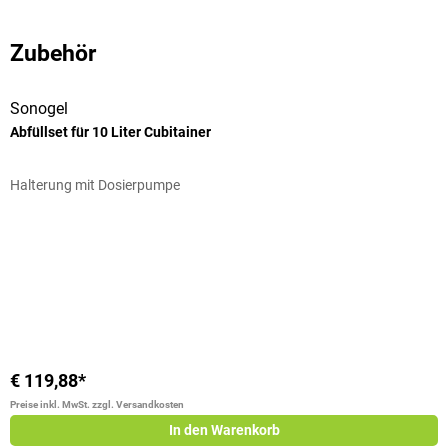
Zubehör
Sonogel
Abfüllset für 10 Liter Cubitainer
D
Halterung mit Dosierpumpe
T
D
S
€ 119,88*
€
Preise inkl. MwSt. zzgl. Versandkosten
Pr
In den Warenkorb