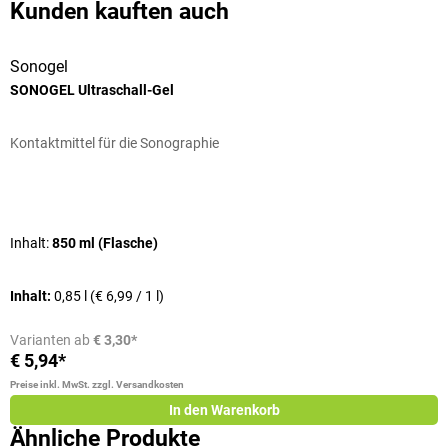
Kunden kauften auch
Sonogel
S
SONOGEL Ultraschall-Gel
M
Kontaktmittel für die Sonographie
Z
Durchschnittliche Bewertung von 4.5 von 5 Sternen
D
Inhalt:
850 ml (Flasche)
V
Inhalt:
0,85 l
(€ 6,99 / 1 l)
V
Varianten ab
€ 3,30*
€ 5,94*
a
Preise inkl. MwSt. zzgl. Versandkosten
Pr
In den Warenkorb
Ähnliche Produkte